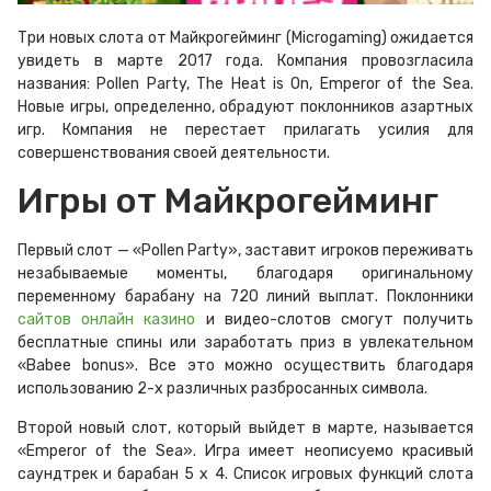
Три новых слота от Майкрогейминг (Microgaming) ожидается
увидеть в марте 2017 года. Компания провозгласила
названия: Pollen Party, The Heat is On, Emperor of the Sea.
Новые игры, определенно, обрадуют поклонников азартных
игр. Компания не перестает прилагать усилия для
совершенствования своей деятельности.
Игры от Майкрогейминг
Первый слот — «Pollen Party», заставит игроков переживать
незабываемые моменты, благодаря оригинальному
переменному барабану на 720 линий выплат. Поклонники
сайтов онлайн казино
и видео-слотов смогут получить
бесплатные спины или заработать приз в увлекательном
«Babee bonus». Все это можно осуществить благодаря
использованию 2-х различных разбросанных символа.
Второй новый слот, который выйдет в марте, называется
«Emperor of the Sea». Игра имеет неописуемо красивый
саундтрек и барабан 5 х 4. Список игровых функций слота