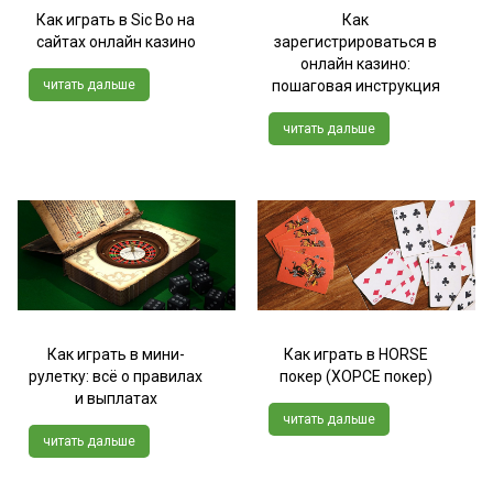
Как играть в Sic Bo на
Как
сайтах онлайн казино
зарегистрироваться в
онлайн казино:
читать дальше
пошаговая инструкция
читать дальше
Как играть в мини-
Как играть в HORSE
рулетку: всё о правилах
покер (ХОРСЕ покер)
и выплатах
читать дальше
читать дальше