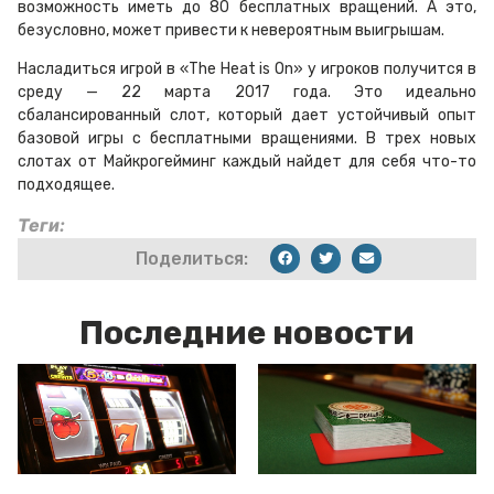
возможность иметь до 80 бесплатных вращений. А это,
безусловно, может привести к невероятным выигрышам.
Насладиться игрой в «The Heat is On» у игроков получится в
среду — 22 марта 2017 года. Это идеально
сбалансированный слот, который дает устойчивый опыт
базовой игры с бесплатными вращениями. В трех новых
слотах от Майкрогейминг каждый найдет для себя что-то
подходящее.
Теги:
Поделиться:
Последние новости