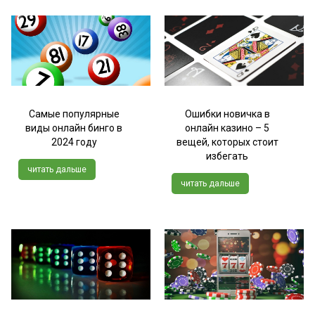
Самые популярные
Ошибки новичка в
виды онлайн бинго в
онлайн казино – 5
2024 году
вещей, которых стоит
избегать
читать дальше
читать дальше