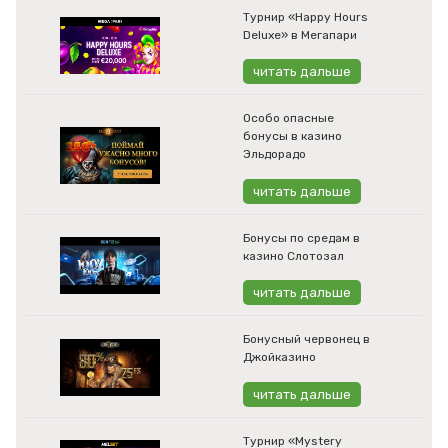
Турнир «Happy Hours
Deluxe» в Мегапари
читать дальше
Особо опасные
бонусы в казино
Эльдорадо
читать дальше
Бонусы по средам в
казино Слотозал
читать дальше
Бонусный червонец в
Джойказино
читать дальше
Турнир «Mystery