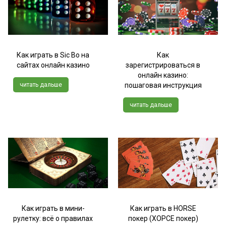
Как играть в Sic Bo на
Как
сайтах онлайн казино
зарегистрироваться в
онлайн казино:
читать дальше
пошаговая инструкция
читать дальше
Как играть в мини-
Как играть в HORSE
рулетку: всё о правилах
покер (ХОРСЕ покер)