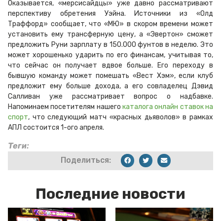
Оказывается, «мерсисайдцы» уже давно рассматривают
перспективу обретения Уэйна. Источники из «Олд
Траффорд» сообщает, что «МЮ» в скором времени может
установить ему трансферную цену, а «Эвертон» сможет
предложить Руни зарплату в 150.000 фунтов в неделю. Это
может хорошенько ударить по его финансам, учитывая то,
что сейчас он получает вдвое больше. Его переходу в
бывшую команду может помешать «Вест Хэм», если клуб
предложит ему больше дохода, а его совладелец Дэвид
Салливан уже рассматривает вопрос о надбавке.
Напоминаем посетителям нашего
каталога онлайн ставок на
спорт
, что следующий матч «красных дьяволов» в рамках
АПЛ состоится 1-ого апреля.
Теги:
Поделиться:
Последние новости