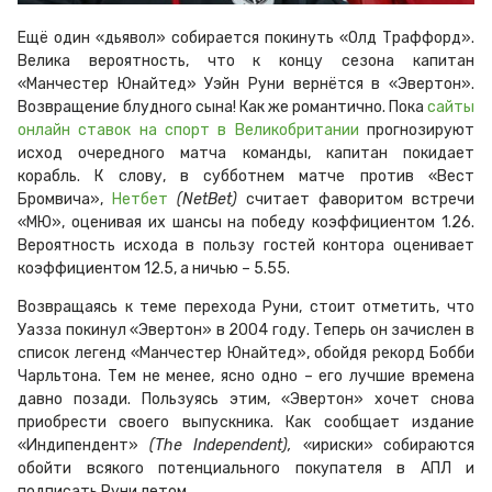
Ещё один «дьявол» собирается покинуть «Олд Траффорд».
Велика вероятность, что к концу сезона капитан
«Манчестер Юнайтед» Уэйн Руни вернётся в «Эвертон».
Возвращение блудного сына! Как же романтично. Пока
сайты
онлайн ставок на спорт в Великобритании
прогнозируют
исход очередного матча команды, капитан покидает
корабль. К слову, в субботнем матче против «Вест
Бромвича»,
Нетбет
(NetBet)
считает фаворитом встречи
«МЮ», оценивая их шансы на победу коэффициентом 1.26.
Вероятность исхода в пользу гостей контора оценивает
коэффициентом 12.5, а ничью – 5.55.
Возвращаясь к теме перехода Руни, стоит отметить, что
Уазза покинул «Эвертон» в 2004 году. Теперь он зачислен в
список легенд «Манчестер Юнайтед», обойдя рекорд Бобби
Чарльтона. Тем не менее, ясно одно – его лучшие времена
давно позади. Пользуясь этим, «Эвертон» хочет снова
приобрести своего выпускника. Как сообщает издание
«Индипендент»
(The Independent),
«ириски» собираются
обойти всякого потенциального покупателя в АПЛ и
подписать Руни летом.