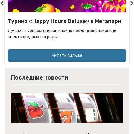
urs Deluxe» в Мегапари
Особо опасные бону
Эльдорадо
 казино предлагают широкий
и…
Сегодня вам пригодится с
Эльдорадо. Чтобы…
тать дальше
чита
Последние новости