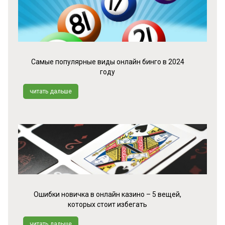
Самые популярные виды онлайн бинго в 2024
году
читать дальше
Ошибки новичка в онлайн казино – 5 вещей,
которых стоит избегать
читать дальше