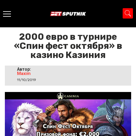
Главная
>
Промо
>
2000 евро в турнире «Спин фест октября» в
казино Казиния
2000 евро в турнире
«Спин фест октября» в
казино Казиния
Автор:
Maxim
11/10/2019