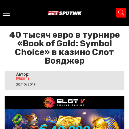
Главная
>
Промо
>
40 тысяч евро в турнире «Book of Gold:
Symbol Choice» в казино Слот Вояджер
40 тысяч евро в турнире
«Book of Gold: Symbol
Choice» в казино Слот
Вояджер
Автор:
Maxim
28/10/2019