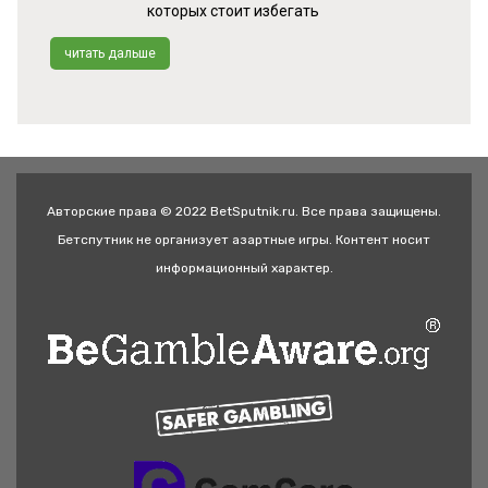
которых стоит избегать
читать дальше
Авторские права © 2022 BetSputnik.ru. Все права защищены.
Бетспутник не организует азартные игры. Контент носит
информационный характер.