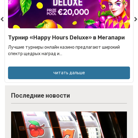
Турнир «Happy Hours Deluxe» в Мегапари
Лучшие турниры онлайн казино предлагают широкий
спектр щедрых наград и…
читать дальше
Последние новости