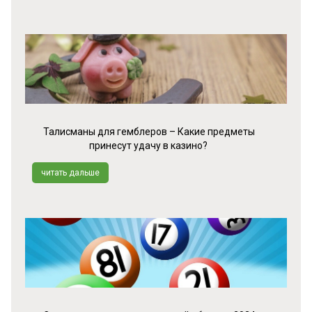
Талисманы для гемблеров – Какие предметы
принесут удачу в казино?
читать дальше