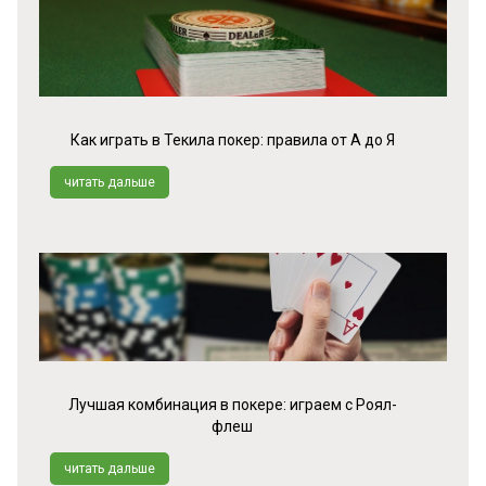
Как играть в Текила покер: правила от А до Я
читать дальше
Лучшая комбинация в покере: играем с Роял-
флеш
читать дальше