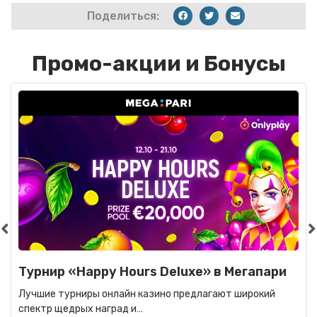
Поделиться:
Промо-акции и Бонусы
Турнир «Happy Hours Deluxe» в Мегапари
Лучшие турниры онлайн казино предлагают широкий
спектр щедрых наград и…