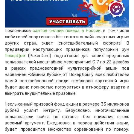
Поклонников
сайтов онлайн покера в России
, в том числе
любителей спортивного беттинга и онлайн азартных игр из
других стран, ждет сногсшибательный сюрприз! В
преддверии наступающих праздников популярный рум
ПокерДом
(PokerDom) подготовил для своих преданных
пользователей масштабное мероприятие! С 7 по 23 декабря
в рамках предновогодней мультисерийной акции под
названием «Зимний Кубок» от ПокерДом у всех любителей
самой востребованной среди гемблеров карточной игры
будет шанс полностью погрузиться в атмосферу азарта и
выиграть внушительные призовые.
Неслыханный призовой фонд акции в размере 33 миллионов
рублей усилит интригу. Безусловно, многочисленные
пользователи сайта не оставят без внимания столь
весомый аргумент. Ежедневно, в период действия акции,
будет проводится множество соревнований по покеру.