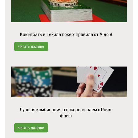
Как играть в Текила покер: правила от А до Я
читать дальше
Лучшая комбинация в покере: играем с Роял-
флеш
читать дальше