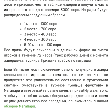
десяти призовых мест в таблице лидеров и получить часть
из призового фонда в размере 3000 евро. Награды будут
распределены следующим образом:
1 место – 1000 евро
2 место – 700 евро
3 место – 400 евро
4 место – 300 евро
5-10 место – 100 евро
Все призы будут зачислены в денежной форме на счета
игроков в течение 72 часов (трех рабочих дней) с момента
завершения турнира. Призы не требуют отыгрыша.
Если Вы являетесь поклонником самого популярного жанра
классических игровых автоматов, то ни за что не
пропустите это увлекательное состязание с фруктовыми
слотами. Участвуйте в турнире «Больше фруктов!» в
Мегапари и выигрывайте самые сочные призы! Ну а для того,
чтобы узнать об остальных бонусных предложениях и промо
акциях данного игорного заведения, ознакомьтесь с нашим
обзором Мегапари
.