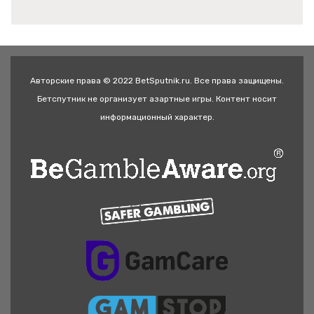
Авторские права © 2022 BetSputnik.ru. Все права защищены.
Бетспутник не организует азартные игры. Контент носит
информационный характер.