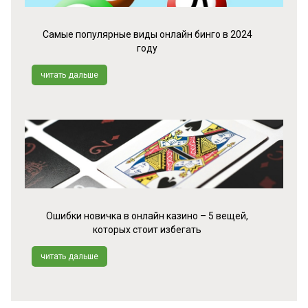
Самые популярные виды онлайн бинго в 2024
году
читать дальше
Ошибки новичка в онлайн казино – 5 вещей,
которых стоит избегать
читать дальше