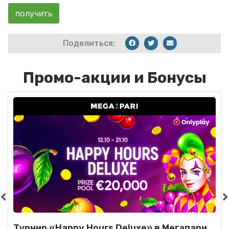
получить
Поделиться:
Промо-акции и Бонусы
Особо опасные бонусы в казино