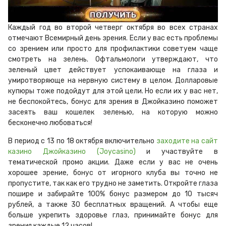
Каждый год во второй четверг октября во всех странах
отмечают Всемирный день зрения. Если у вас есть проблемы
со зрением или просто для профилактики советуем чаще
смотреть на зелень. Офтальмологи утверждают, что
зеленый цвет действует успокаивающе на глаза и
умиротворяюще на нервную систему в целом. Долларовые
купюры тоже подойдут для этой цели. Но если их у вас нет,
не беспокойтесь, бонус для зрения в Джойказино поможет
засеять ваш кошелек зеленью, на которую можно
бесконечно любоваться!
В период с 13 по 18 октября включительно
заходите на сайт
казино Джойказино (Joycasino)
и участвуйте в
тематической промо акции. Даже если у вас не очень
хорошее зрение, бонус от игорного клуба вы точно не
пропустите, так как его трудно не заметить. Откройте глаза
пошире и забирайте 100% бонус размером до 10 тысяч
рублей, а также 30 бесплатных вращений. А чтобы еще
больше укрепить здоровье глаз, принимайте бонус для
зрения каждые 12 часов!