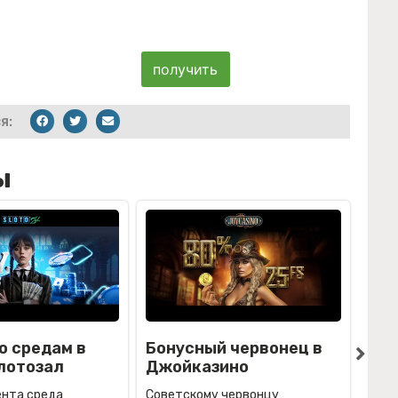
получить
я:
ы
о средам в
Бонусный червонец в
Тур
лотозал
Джойказино
Adv
ента среда
Советскому червонцу
Как и