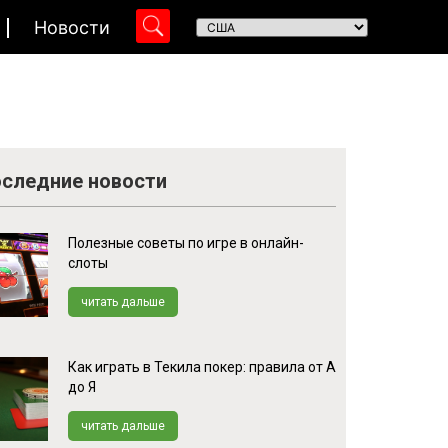
Новости
следние новости
Полезные советы по игре в онлайн-
слоты
читать дальше
Как играть в Текила покер: правила от А
до Я
читать дальше