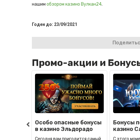
нашим
обзором казино Вулкан24
.
Годен до: 23/09/2021
Поделитьс
Промо-акции и Бонус
 Hours
Особо опасные бонусы
Бонусы п
апари
в казино Эльдорадо
казино С
лайн казино
Сегодня вам пригодится самый
С этого мом