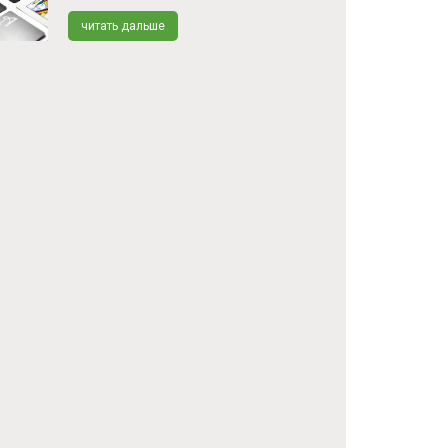
читать дальше