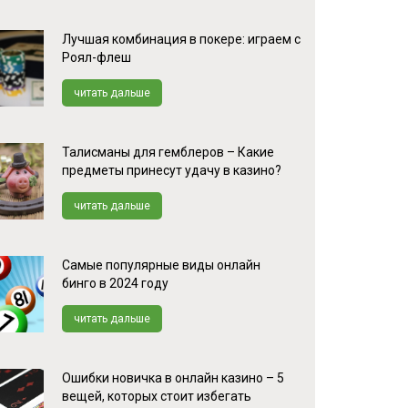
Лучшая комбинация в покере: играем с
Роял-флеш
читать дальше
Талисманы для гемблеров – Какие
предметы принесут удачу в казино?
читать дальше
Самые популярные виды онлайн
бинго в 2024 году
читать дальше
Ошибки новичка в онлайн казино – 5
вещей, которых стоит избегать