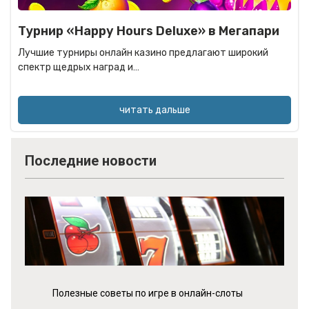
урнир «Happy Hours Deluxe» в Мегапари
Осо
Эль
учшие турниры онлайн казино предлагают широкий
пектр щедрых наград и…
Сего
Эльд
читать дальше
Последние новости
Полезные советы по игре в онлайн-слоты