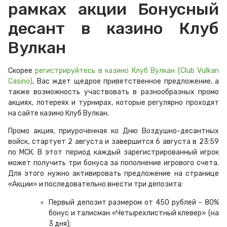
рамках акции Бонусный
десант в казино Клуб
Вулкан
Скорее
регистрируйтесь в казино Клуб Вулкан (Club Vulkan
Casino)
, Вас ждет щедрое приветственное предложение, а
также возможность участвовать в разнообразных промо
акциях, лотереях и турнирах, которые регулярно проходят
на сайте казино Клуб Вулкан.
Промо акция, приуроченная ко Дню Воздушно-десантных
войск, стартует 2 августа и завершится 6 августа в 23:59
по МСК. В этот период каждый зарегистрированный игрок
может получить три бонуса за пополнение игрового счета.
Для этого нужно активировать предложение на странице
«Акции» и последовательно внести три депозита:
Первый депозит размером от 450 рублей – 80%
бонус и талисман «Четырехлистный клевер» (на
3 дня);