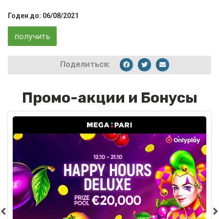
Годен до: 06/08/2021
получить
Поделиться:
Промо-акции и Бонусы