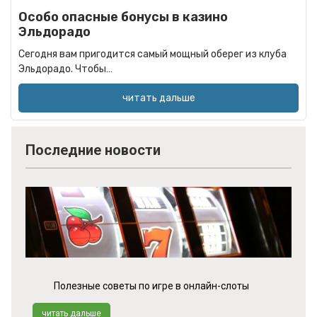
Особо опасные бонусы в казино
Эльдорадо
Сегодня вам пригодится самый мощный оберег из клуба
Эльдорадо. Чтобы…
читать дальше
Последние новости
Полезные советы по игре в онлайн-слоты
читать дальше