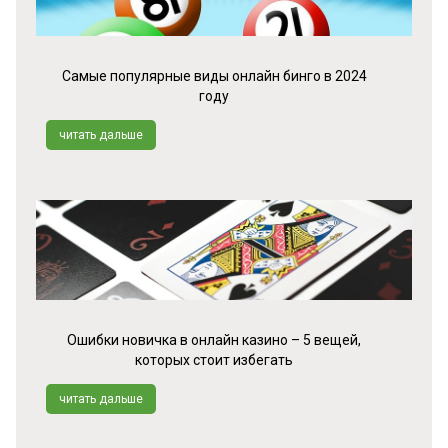
Самые популярные виды онлайн бинго в 2024
году
читать дальше
Ошибки новичка в онлайн казино – 5 вещей,
которых стоит избегать
читать дальше