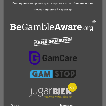
Бетспутник не организует азартные игры. Контент носит
информационный характер.
O нас
Изучать