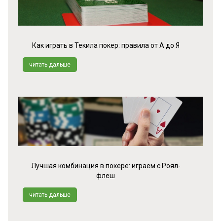
Как играть в Текила покер: правила от А до Я
читать дальше
Лучшая комбинация в покере: играем с Роял-
флеш
читать дальше