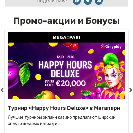
Поделиться:
Промо-акции и Бонусы
Турнир «Happy Hours Deluxe» в Мегапари
Лучшие турниры онлайн казино предлагают широкий
спектр щедрых наград и…