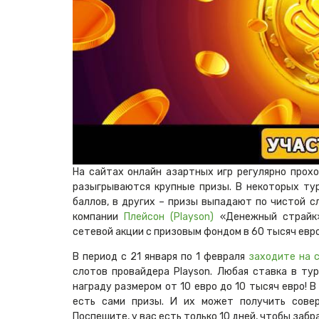
На сайтах онлайн азартных игр регулярно прох
разыгрываются крупные призы. В некоторых ту
баллов, в других – призы выпадают по чистой с
компании
Плейсон (Playson)
«Денежный страйк»
сетевой акции с призовым фондом в 60 тысяч евро
В период с 21 января по 1 февраля
заходите на с
слотов провайдера Playson. Любая ставка в т
награду размером от 10 евро до 10 тысяч евро! В 
есть сами призы. И их может получить совер
Поспешите, у вас есть только 10 дней, чтобы заб