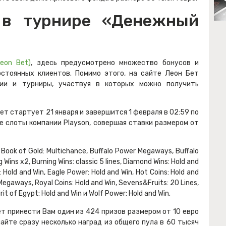
 в турнире «Денежный
eon Bet)
, здесь предусмотрено множество бонусов и
остоянных клиентов. Помимо этого, на сайте Леон Бет
ции и турниры, участвуя в которых можно получить
т стартует 21 января и завершится 1 февраля в 02:59 по
е слоты компании Playson, совершая ставки размером от
k of Gold: Multichance, Buffalo Power Megaways, Buffalo
 Wins x2, Burning Wins: classic 5 lines, Diamond Wins: Hold and
 Hold and Win, Eagle Power: Hold and Win, Hot Coins: Hold and
 Megaways, Royal Coins: Hold and Win, Sevens&Fruits: 20 Lines,
it of Egypt: Hold and Win и Wolf Power: Hold and Win.
т принести Вам один из 424 призов размером от 10 евро
чайте сразу несколько наград из общего пула в 60 тысяч