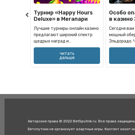
ир «Happy Hours
Особо опасные бонусы
xe» в Мегапари
в казино Эльдорадо
е турниры онлайн казино
Сегодня вам пригодится самый
агают широкий спектр
мощный оберег из клуба
х наград и…
Эльдорадо. Чтобы…
читать
читать
дальше
дальше
Авторские права © 2022 BetSputnik.ru. Все права защищены
Бетспутник не организует азартные игры. Контент носит 