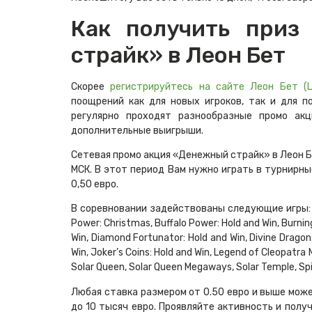
Как получить приз
страйк» в Леон Бет
Скорее
регистрируйтесь на сайте Леон Бет (L
поощрений как для новых игроков, так и для п
регулярно проходят разнообразные промо ак
дополнительные выигрыши.
Сетевая промо акция «Денежный страйк» в Леон Бе
МСК. В этот период Вам нужно играть в турнирны
0,50 евро.
В соревновании задействованы следующие игры: Boo
Power: Christmas, Buffalo Power: Hold and Win, Burning
Win, Diamond Fortunator: Hold and Win, Divine Dragon:
Win, Joker’s Coins: Hold and Win, Legend of Cleopatra
Solar Queen, Solar Queen Megaways, Solar Temple, Spir
Любая ставка размером от 0.50 евро и выше може
до 10 тысяч евро. Проявляйте активность и полу