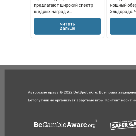
ой сезон
предлагают широкий спектр
мощный обер
щедрых наград и…
Эльдорадо.
читать
дальше
Авторские права © 2022 BetSputnik.ru. Все права защищены
Бетспутник не организует азартные игры. Контент носит 