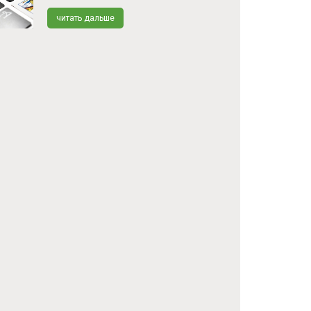
читать дальше