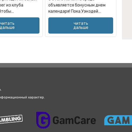
ег из клуба
объявляется бонусным днем
испо
 Чтобы…
календаря! Пока Уэнздей…
отли
читать
читать
дальше
дальше
.
информационный характер.