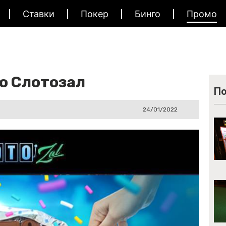
Ставки
Покер
Бинго
Промо
о Слотозал
По
24/01/2022