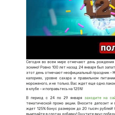
Сегодня во всем мире отмечают день рождения 
эскимо! Ровно 100 лет назад 24 января был запа
этот день отмечают неофициальный праздник – М
калориях, уровне сахара и правильном питани
мороженого, и не только. Вас ждет еще одно лако
в клубе – и поправьтесь на 125%!
В период с 24 по 29 января
заходите на сай
тематической промо акции. Вносите депозит и
ждет 125% бонус размером до 20 тысяч рублей!
выиграйте в слотах добавку! Ощутите вкус побед