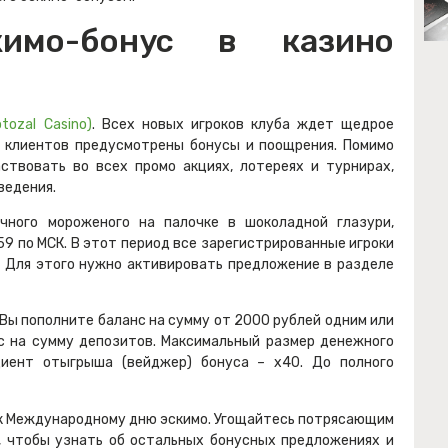
кимо-бонус в казино
tozal Casino)
. Всех новых игроков клуба ждет щедрое
х клиентов предусмотрены бонусы и поощрения. Помимо
ствовать во всех промо акциях, лотереях и турнирах,
ведения.
чного мороженого на палочке в шоколадной глазури,
59 по МСК. В этот период все зарегистрированные игроки
. Для этого нужно активировать предложение в разделе
 Вы пополните баланс на сумму от 2000 рублей одним или
с на сумму депозитов. Максимальный размер денежного
иент отыгрыша (вейджер) бонуса – х40. До полного
и к Международному дню эскимо. Угощайтесь потрясающим
о, чтобы узнать об остальных бонусных предложениях и