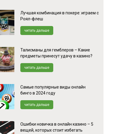
Лучшая комбинация в покере: играем с
Роял-флеш
читать дальше
Талисманы для гемблеров – Какие
предметы принесут удачу в казино?
читать дальше
Самые популярные виды онлайн
бинго в 2024 году
читать дальше
Ошибки новичка в онлайн казино – 5
вещей, которых стоит избегать