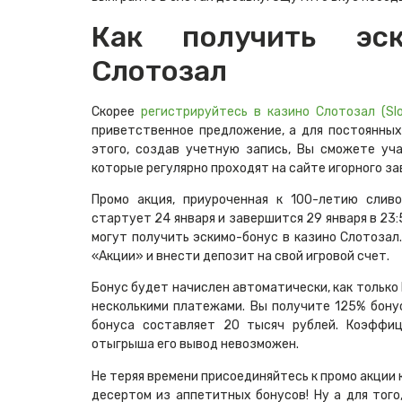
Как получить эс
Слотозал
Скорее
регистрируйтесь в казино Слотозал (Slo
приветственное предложение, а для постоянны
этого, создав учетную запись, Вы сможете уча
которые регулярно проходят на сайте игорного за
Промо акция, приуроченная к 100-летию сливо
стартует 24 января и завершится 29 января в 23:
могут получить эскимо-бонус в казино Слотозал
«Акции» и внести депозит на свой игровой счет.
Бонус будет начислен автоматически, как только
несколькими платежами. Вы получите 125% бону
бонуса составляет 20 тысяч рублей. Коэффиц
отыгрыша его вывод невозможен.
Не теряя времени присоединяйтесь к промо акци
десертом из аппетитных бонусов! Ну а для тог