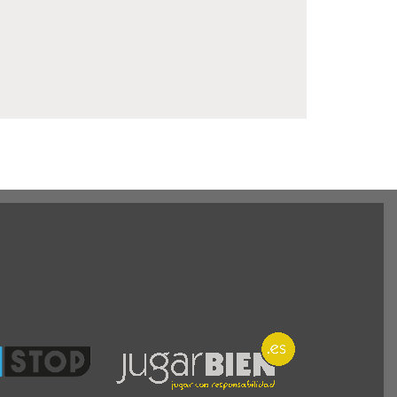
лняется 101 год. Это
гемблинге, загадочные…
чный повод для всех…
читать
читать
дальше
дальше