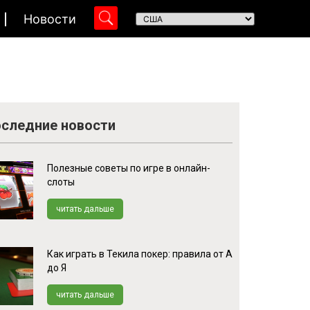
Новости
следние новости
Полезные советы по игре в онлайн-
слоты
читать дальше
Как играть в Текила покер: правила от А
до Я
читать дальше