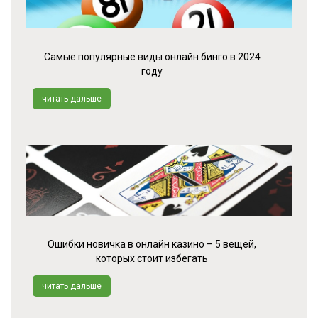
Самые популярные виды онлайн бинго в 2024
году
читать дальше
Ошибки новичка в онлайн казино – 5 вещей,
которых стоит избегать
читать дальше