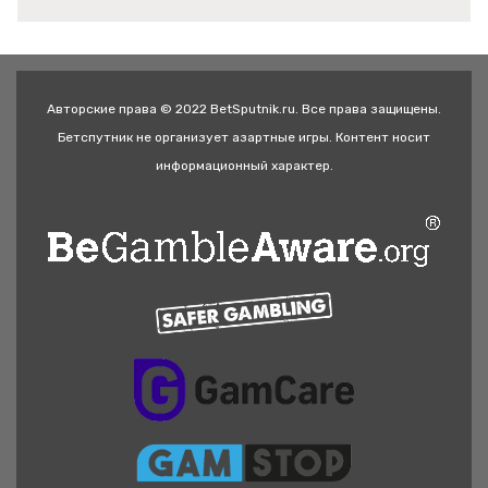
Авторские права © 2022 BetSputnik.ru. Все права защищены.
Бетспутник не организует азартные игры. Контент носит
информационный характер.