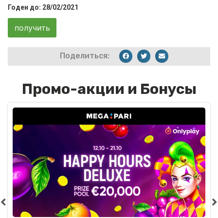
Годен до: 28/02/2021
получить
Поделиться:
Промо-акции и Бонусы