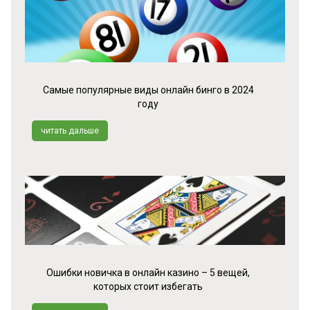
Самые популярные виды онлайн бинго в 2024
году
читать дальше
Ошибки новичка в онлайн казино – 5 вещей,
которых стоит избегать