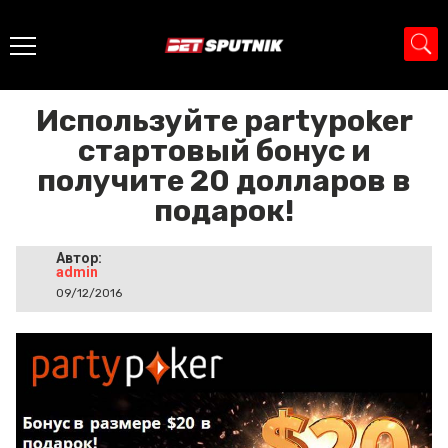
Главная
>
Промо
>
Используйте partypoker стартовый бонус и
получите 20 долларов в подарок!
Используйте partypoker
стартовый бонус и
получите 20 долларов в
подарок!
Автор:
admin
09/12/2016