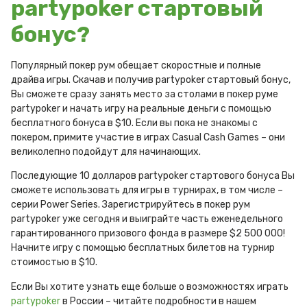
partypoker стартовый
бонус?
Популярный покер рум обещает скоростные и полные
драйва игры. Скачав и получив partypoker стартовый бонус,
Вы сможете сразу занять место за столами в покер руме
partypoker и начать игру на реальные деньги с помощью
бесплатного бонуса в $10. Если вы пока не знакомы с
покером, примите участие в играх Casual Cash Games – они
великолепно подойдут для начинающих.
Последующие 10 долларов partypoker стартового бонуса Вы
сможете использовать для игры в турнирах, в том числе –
серии Power Series. Зарегистрируйтесь в покер рум
partypoker уже сегодня и выиграйте часть еженедельного
гарантированного призового фонда в размере $2 500 000!
Начните игру с помощью бесплатных билетов на турнир
стоимостью в $10.
Если Вы хотите узнать еще больше о возможностях играть
partypoker
в России – читайте подробности в нашем