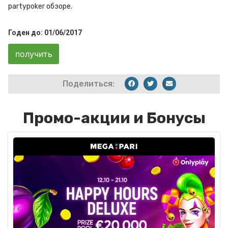
partypoker обзоре.
Годен до: 01/06/2017
получить
Поделиться:
Промо-акции и Бонусы