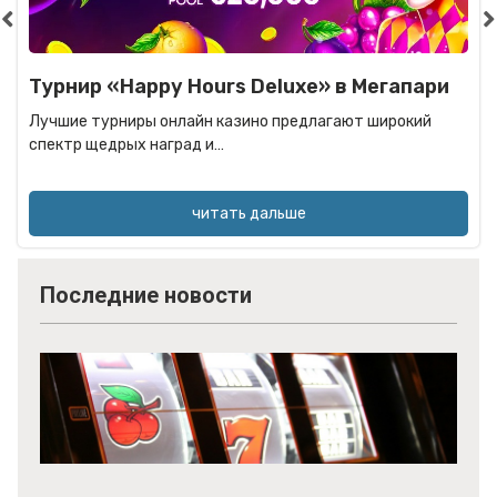
xe» в Мегапари
Особо опасные бонусы в ка
Эльдорадо
едлагают широкий
Сегодня вам пригодится самый мощный
Эльдорадо. Чтобы…
е
читать дальше
Последние новости