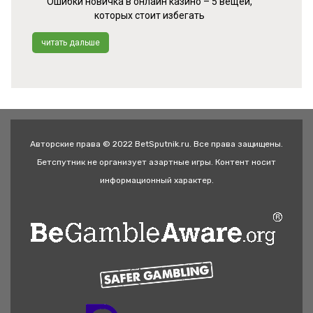
Ошибки новичка в онлайн казино – 5 вещей,
которых стоит избегать
читать дальше
Авторские права © 2022 BetSputnik.ru. Все права защищены.
Бетспутник не организует азартные игры. Контент носит
информационный характер.