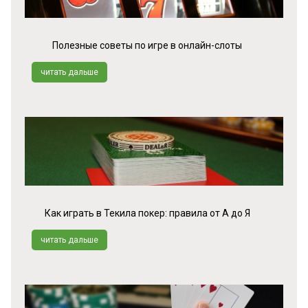
Полезные советы по игре в онлайн-слоты
читать дальше
Как играть в Текила покер: правила от А до Я
читать дальше