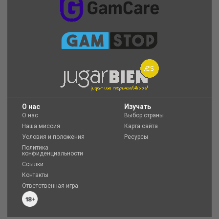
O нас
Изучать
О нас
Выбор страны
Наша миссия
Карта сайта
Условия и положения
Ресурсы
Политика
конфиденциальности
Ссылки
Контакты
Ответственная игра