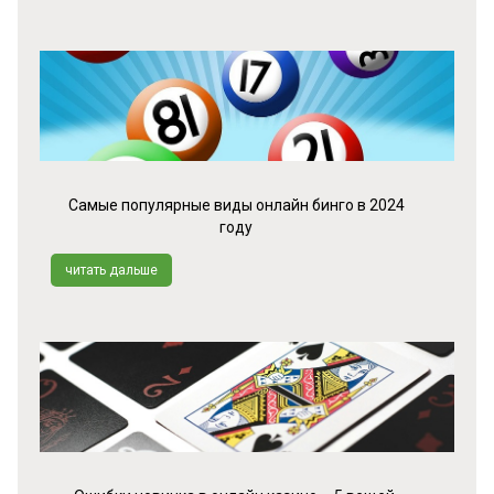
Самые популярные виды онлайн бинго в 2024
году
читать дальше