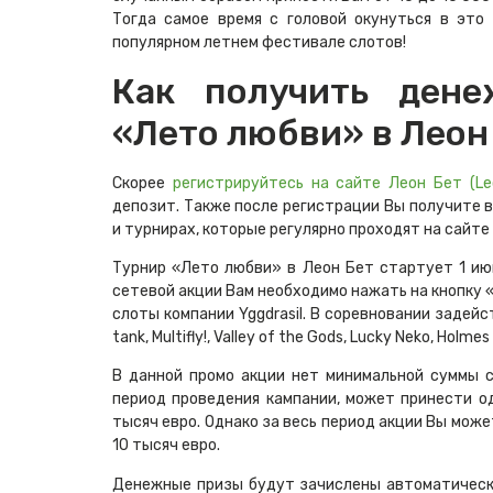
Тогда самое время с головой окунуться в это
популярном летнем фестивале слотов!
Как получить ден
«Лето любви» в Леон
Скорее
регистрируйтесь на сайте Леон Бет (Le
депозит. Также после регистрации Вы получите 
и турнирах, которые регулярно проходят на сайте
Турнир «Лето любви» в Леон Бет стартует 1 июн
сетевой акции Вам необходимо нажать на кнопку «‎
слоты компании Yggdrasil. В соревновании задейст
tank, Multifly!, Valley of the Gods, Lucky Neko, Holme
В данной промо акции нет минимальной суммы с
период проведения кампании, может принести о
тысяч евро. Однако за весь период акции Вы може
10 тысяч евро.
Денежные призы будут зачислены автоматическ