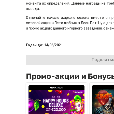
момента их определения. Данные награды не тре
вывода.
Отмечайте начало жаркого сезона вместе с пр
сетевой акции «Лето любви» в Леон Бет! Ну а для
и промо акциях данного игорного заведения, озна
Годен до: 14/06/2021
Поделитьс
Промо-акции и Бонус