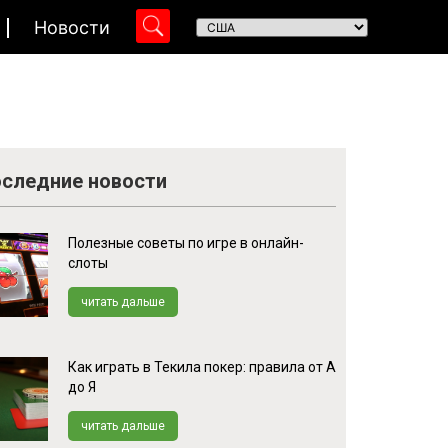
Новости
следние новости
Полезные советы по игре в онлайн-
слоты
читать дальше
Как играть в Текила покер: правила от А
до Я
читать дальше