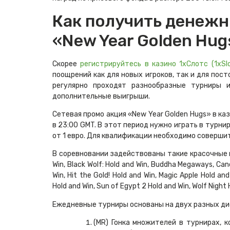
Как получить денежн
«New Year Golden Hug
Скорее
регистрируйтесь в казино 1хСлотс (1xSlo
поощрений как для новых игроков, так и для пост
регулярно проходят разнообразные турниры 
дополнительные выигрыши.
Сетевая промо акция «New Year Golden Hugs» в ка
в 23:00 GMT. В этот период нужно играть в турн
от 1 евро. Для квалификации необходимо соверши
В соревновании задействованы такие красочные игры
Win, Black Wolf: Hold and Win, Buddha Megaways, Can
Win, Hit the Gold! Hold and Win, Magic Apple Hold an
Hold and Win, Sun of Egypt 2 Hold and Win, Wolf Night 
Ежедневные турниры основаны на двух разных ди
(MR) Гонка множителей в турнирах, ко