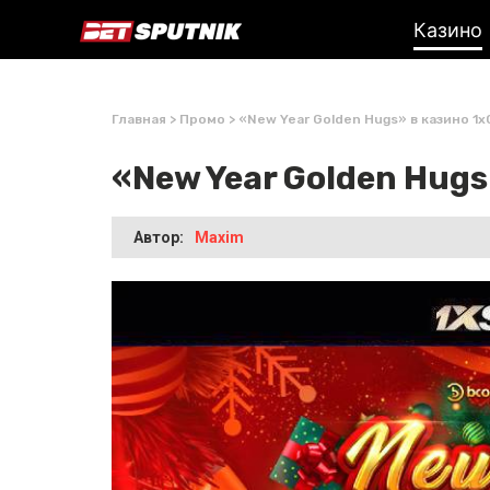
Казино
Главная
>
Промо
>
«New Year Golden Hugs» в казино 1
«New Year Golden Hugs
Автор:
Maxim