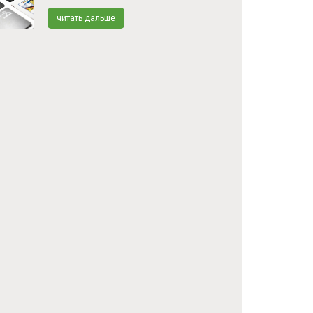
читать дальше