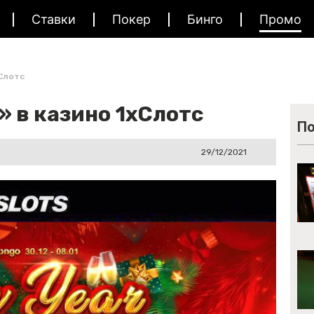
Ставки
Покер
Бинго
Промо
хСлотс
» в казино 1хСлотс
По
29/12/2021