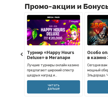
Промо-акции и Бонус
в казино
Турнир «Happy Hours
Особо оп
с
Deluxe» в Мегапари
в казино
аны выходит
Лучшие турниры онлайн казино
Сегодня вам
ой сезон
предлагают широкий спектр
мощный обер
щедрых наград и…
Эльдорадо.
читать
дальше