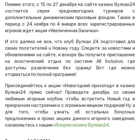
Помимо этого, с 15 по 27 декабря на сайте казино Вулкан24
состоится серия предновогодних турниров с
дополнительным динамическим призовым фондом. Также в
период с 24 ноября по 4 января всех зарегистрированных
игроков ждет акция «Увеличенная Заначка».
И это далеко не все, что клуб Вулкан 24 подготовил для
своих посетителей к Новому году. Следите за новостями и
обновлениями на сайте, и вскоре Вы получите приглашение
на экзотический отдых по системе All Inclusive, где
доступны развлечения без границ! Вот где можно
оторваться по полной программе!
Присоединяйтесь к акции «Новогодний призопад» в казино
Вулкан24 прямо сейчас! Проведите декабрь со своим
любимым игорным клубом, чтобы встретить Новый год в
прекрасном настроении и с огромным мешком подарков! Ну а
для того, чтобы узнать об остальных бонусных
предложениях и промо акциях данного игорного заведения,
ознакомьтесь с нашим
обзором казино Вулкан24
.