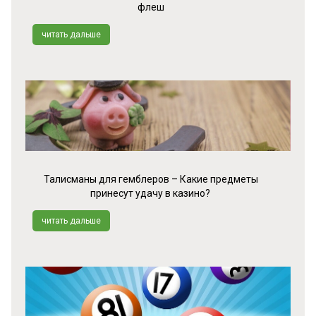
флеш
читать дальше
Талисманы для гемблеров – Какие предметы
принесут удачу в казино?
читать дальше