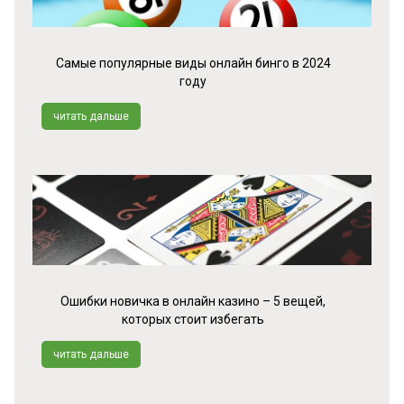
Самые популярные виды онлайн бинго в 2024
году
читать дальше
Ошибки новичка в онлайн казино – 5 вещей,
которых стоит избегать
читать дальше