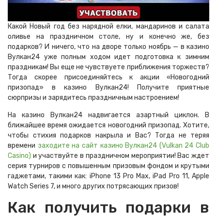
Какой Новый год без нарядной елки, мандаринов и салата
оливье на праздничном столе, ну и конечно же, без
подарков? И ничего, что на дворе только ноябрь — в казино
Вулкан24 уже полным ходом идет подготовка к зимним
праздникам! Вы еще не чувствуете приближения торжеств?
Тогда скорее присоединяйтесь к акции «Новогодний
призопад» в казино Вулкан24! Получите приятные
сюрпризы и зарядитесь праздничным настроением!
На казино Вулкан24 надвигается азартный циклон. В
ближайшее время ожидается новогодний призопад. Хотите,
чтобы стихия подарков накрыла и Вас? Тогда не теряя
времени
заходите на сайт казино Вулкан24 (Vulkan 24 Club
Casino)
и участвуйте в праздничном мероприятии! Вас ждет
серия турниров с повышенным призовым фондом и крутыми
гаджетами, такими как: iPhone 13 Pro Max, iPad Pro 11, Apple
Watch Series 7, и много других потрясающих призов!
Как получить подарки в