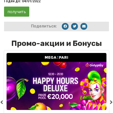
Годен до: 04/01/2022
получить
Поделиться:
Промо-акции и Бонусы