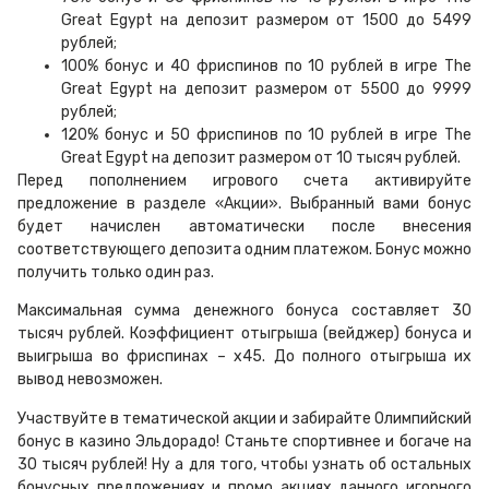
Great Egypt на депозит размером от 1500 до 5499
рублей;
100% бонус и 40 фриспинов по 10 рублей в игре The
Great Egypt на депозит размером от 5500 до 9999
рублей;
120% бонус и 50 фриспинов по 10 рублей в игре The
Great Egypt на депозит размером от 10 тысяч рублей.
Перед пополнением игрового счета активируйте
предложение в разделе «Акции». Выбранный вами бонус
будет начислен автоматически после внесения
соответствующего депозита одним платежом. Бонус можно
получить только один раз.
Максимальная сумма денежного бонуса составляет 30
тысяч рублей. Коэффициент отыгрыша (вейджер) бонуса и
выигрыша во фриспинах – х45. До полного отыгрыша их
вывод невозможен.
Участвуйте в тематической акции и забирайте Олимпийский
бонус в казино Эльдорадо! Станьте спортивнее и богаче на
30 тысяч рублей! Ну а для того, чтобы узнать об остальных
бонусных предложениях и промо акциях данного игорного