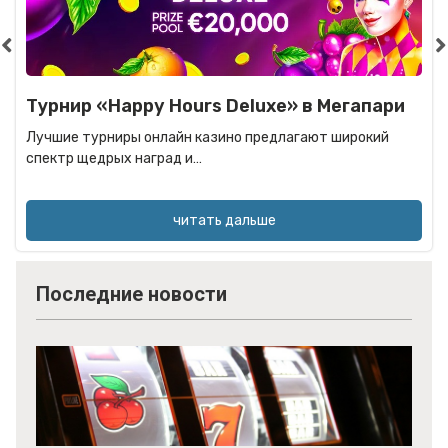
Турнир «Happy Hours Deluxe» в Мегапари
Лучшие турниры онлайн казино предлагают широкий
спектр щедрых наград и…
читать дальше
Последние новости