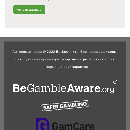
читать дальше
Авторские права © 2022 BetSputnik.ru. Все права защищены.
Бетспутник не организует азартные игры. Контент носит
информационный характер.