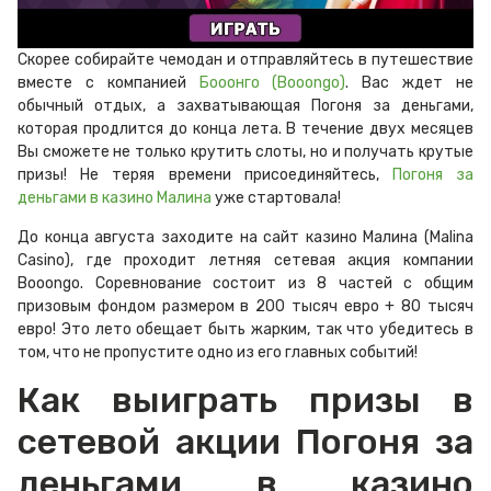
Скорее собирайте чемодан и отправляйтесь в путешествие
вместе с компанией
Бооонго (Booongo)
. Вас ждет не
обычный отдых, а захватывающая Погоня за деньгами,
которая продлится до конца лета. В течение двух месяцев
Вы сможете не только крутить слоты, но и получать крутые
призы! Не теряя времени присоединяйтесь,
Погоня за
деньгами в казино Малина
уже стартовала!
До конца августа заходите на сайт казино Малина (Malina
Casino), где проходит летняя сетевая акция компании
Booongo. Соревнование состоит из 8 частей с общим
призовым фондом размером в 200 тысяч евро + 80 тысяч
евро! Это лето обещает быть жарким, так что убедитесь в
том, что не пропустите одно из его главных событий!
Как выиграть призы в
сетевой акции Погоня за
деньгами в казино