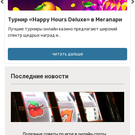
Турнир «Happy Hours Deluxe» в Мегапари
Лучшие турниры онлайн казино предлагают широкий
спектр щедрых наград и…
читать дальше
Последние новости
Полезные советы по игре в онлайн-слоты