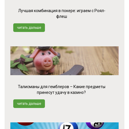
Лучшая комбинация в покере: играем с Роял-
флеш
читать дальше
Талисманы для гемблеров – Какие предметы
принесут удачу в казино?
читать дальше