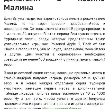
Малина
Если Вы уже являетесь зарегистрированным игроком казино
Малина, то не теряя времени присоединяйтесь к
соревнованию. Сетевая акция компании Booongo проходит с
1 июля по 24 августа. В этот период Вам нужно играть в
турнирные слоты, среди которых представлены такие
увлекательные игры, как: Poisoned Apple 2, Book of Sun
Choice, Dragon Pearls, Sun of Egypt, Great Panda, Moon Sisters
и другие. Для участия в соревновании необходимо
совершить не менее 100 вращений с минимальной ставкой 1
евро.
В конце сетевой акции игроки, занявшие призовые места в
списке лидеров, получат награды размером от 15 до 500
евро. А в конце каждой отдельной серии турниров
участники, занявшие первые места в дополнительной
таблице лидеров, получат призы размером от 10 до 1000
евро. Ну а для того, чтобы узнать о других бонусных
предложениях и промо акциях данного игорного заведения,
ознакомьтесь с нашим
обзором казино Малина
.