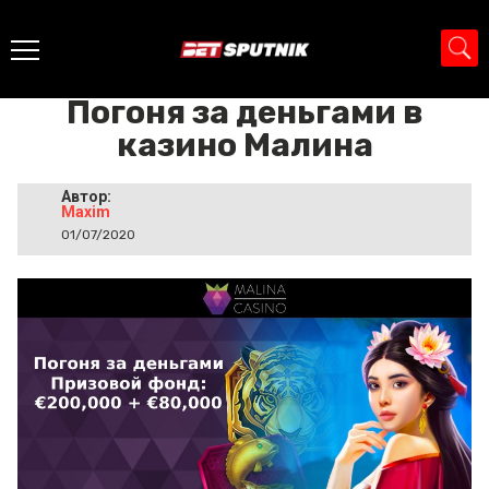
Главная
>
Промо
>
Погоня за деньгами в казино Малина
Погоня за деньгами в
казино Малина
Автор:
Maxim
01/07/2020