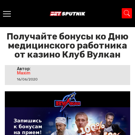
Главная
>
Промо
>
Получайте бонусы ко Дню медицинского
работника от казино Клуб Вулкан
Получайте бонусы ко Дню
медицинского работника
от казино Клуб Вулкан
Автор:
Maxim
16/06/2020