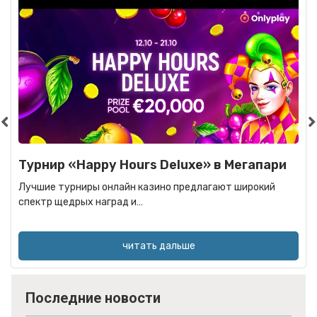
 Deluxe» в Мегапари
Особо опасные бонусы 
Эльдорадо
зино предлагают широкий
Сегодня вам пригодится самый
Эльдорадо. Чтобы…
ь дальше
читать д
Последние новости