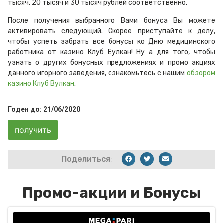
тысяч, 20 тысяч и 30 тысяч рублей соответственно.
После получения выбранного Вами бонуса Вы можете
активировать следующий. Скорее приступайте к делу,
чтобы успеть забрать все бонусы ко Дню медицинского
работника от казино Клуб Вулкан! Ну а для того, чтобы
узнать о других бонусных предложениях и промо акциях
данного игорного заведения, ознакомьтесь с нашим
обзором
казино Клуб Вулкан
.
Годен до: 21/06/2020
получить
Поделиться:
Промо-акции и Бонусы