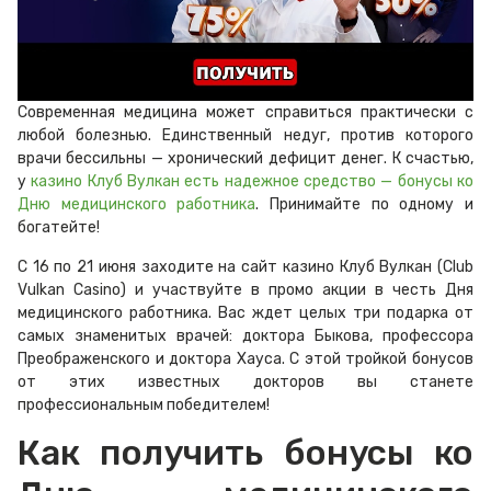
Современная медицина может справиться практически с
любой болезнью. Единственный недуг, против которого
врачи бессильны — хронический дефицит денег. К счастью,
у
казино Клуб Вулкан есть надежное средство — бонусы ко
Дню медицинского работника
. Принимайте по одному и
богатейте!
С 16 по 21 июня заходите на сайт казино Клуб Вулкан (Club
Vulkan Casino) и участвуйте в промо акции в честь Дня
медицинского работника. Вас ждет целых три подарка от
самых знаменитых врачей: доктора Быкова, профессора
Преображенского и доктора Хауса. С этой тройкой бонусов
от этих известных докторов вы станете
профессиональным победителем!
Как получить бонусы ко