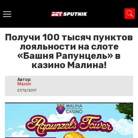
Главная
>
Промо
>
Получи 100 тысяч пунктов лояльности на
слоте «Башня Рапунцель» в казино Малина!
Получи 100 тысяч пунктов
лояльности на слоте
«Башня Рапунцель» в
казино Малина!
Автор:
Maxim
27/12/2017