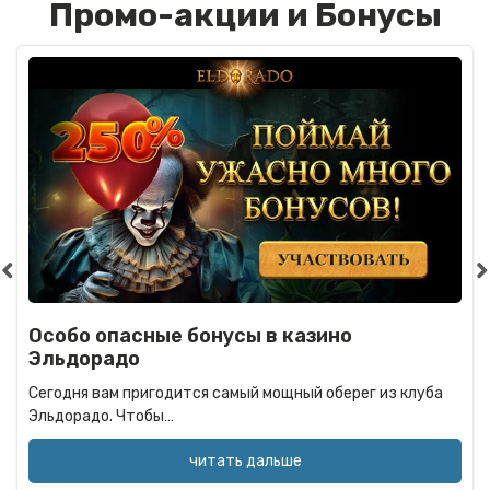
Промо-акции и Бонусы
Особо опасные бонусы в казино
Эльдорадо
Сегодня вам пригодится самый мощный оберег из клуба
Эльдорадо. Чтобы…
читать дальше