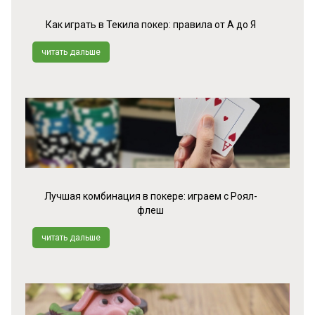
Как играть в Текила покер: правила от А до Я
читать дальше
Лучшая комбинация в покере: играем с Роял-
флеш
читать дальше