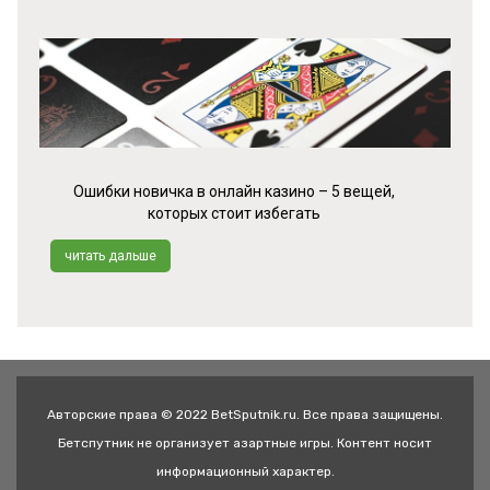
Ошибки новичка в онлайн казино – 5 вещей,
которых стоит избегать
читать дальше
Авторские права © 2022 BetSputnik.ru. Все права защищены.
Бетспутник не организует азартные игры. Контент носит
информационный характер.