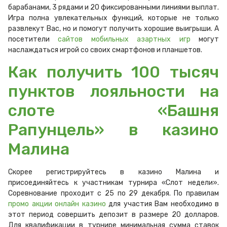
барабанами, 3 рядами и 20 фиксированными линиями выплат.
Игра полна увлекательных функций, которые не только
развлекут Вас, но и помогут получить хорошие выигрыши. А
посетители
сайтов мобильных азартных игр
могут
наслаждаться игрой со своих смартфонов и планшетов.
Как получить 100 тысяч
пунктов лояльности на
слоте «Башня
Рапунцель» в казино
Малина
Скорее регистрируйтесь в казино Малина и
присоединяйтесь к участникам турнира «Слот недели».
Соревнование проходит с 25 по 29 декабря. По правилам
промо акции онлайн казино
для участия Вам необходимо в
этот период совершить депозит в размере 20 долларов.
Для квалификации в турнире минимальная сумма ставок