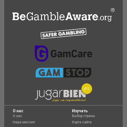
O нас
Изучать
О нас
Выбор страны
Наша миссия
Карта сайта