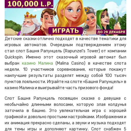
Детские сказки отлично подходят в качестве тематики для
игровых автоматов. Очередным подтверждением этому
стал слот Башня Рапунцель (Rapunzel’s Tower) от компании
Quickspin. Именно этот сказочный игровой автомат был
выбран
казино Малина
(Malina Casino) в качестве слота
недели. 10 участников соревнования, которые покажут
наилучшие результаты разделят между собой 100 тысяч
пунктов лояльности. Играйте на слоте «Башня Рапунцель» в
казино Малина и выигрывайте часть призового фонда!
Слот Башня Рапунцель посвящен сказке о девушке с
необычайно длинными волосами, которую злая колдунья
заточила в башню. Это увлекательная игра с хорошей
графикой и довольно простыми настройками. Изображения и
их анимация прекрасно сделаны, а звуки и музыка подходят
для темы игры и дополняют картинку. Слот снабжен 5