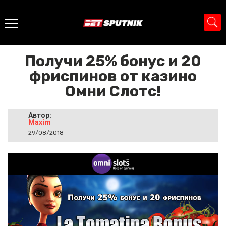
Главная
>
Промо
>
Получи 25% бонус и 20 фриспинов от казино
Омни Слотс!
Получи 25% бонус и 20
фриспинов от казино
Омни Слотс!
Автор:
Maxim
29/08/2018