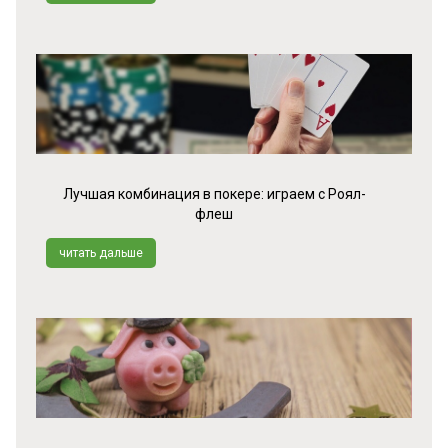
Лучшая комбинация в покере: играем с Роял-
флеш
читать дальше