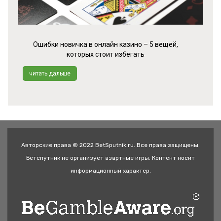
Ошибки новичка в онлайн казино – 5 вещей,
которых стоит избегать
читать дальше
Авторские права © 2022 BetSputnik.ru. Все права защищены.
Бетспутник не организует азартные игры. Контент носит
информационный характер.