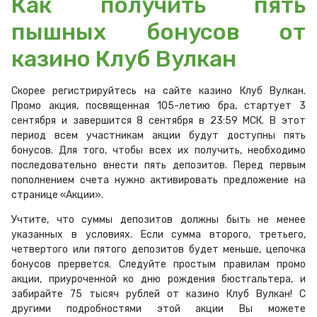
Как получить пять
пышных бонусов от
казино Клуб Вулкан
Скорее регистрируйтесь на сайте казино Клуб Вулкан.
Промо акция, посвященная 105-летию бра, стартует 3
сентября и завершится 8 сентября в 23:59 МСК. В этот
период всем участникам акции будут доступны пять
бонусов. Для того, чтобы всех их получить, необходимо
последовательно внести пять депозитов. Перед первым
пополнением счета нужно активировать предложение на
странице «Акции».
Учтите, что суммы депозитов должны быть не менее
указанных в условиях. Если сумма второго, третьего,
четвертого или пятого депозитов будет меньше, цепочка
бонусов прервется. Следуйте простым правилам промо
акции, приуроченной ко дню рождения бюстгальтера, и
забирайте 75 тысяч рублей от казино Клуб Вулкан! С
другими подробностями этой акции Вы можете