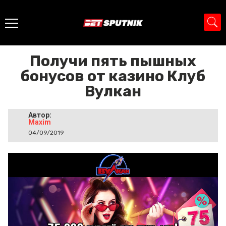
Главная
>
Промо
>
Получи пять пышных бонусов от казино Клуб
Вулкан
Получи пять пышных
бонусов от казино Клуб
Вулкан
Автор:
Maxim
04/09/2019