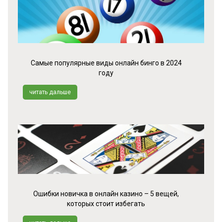
Самые популярные виды онлайн бинго в 2024
году
читать дальше
Ошибки новичка в онлайн казино – 5 вещей,
которых стоит избегать