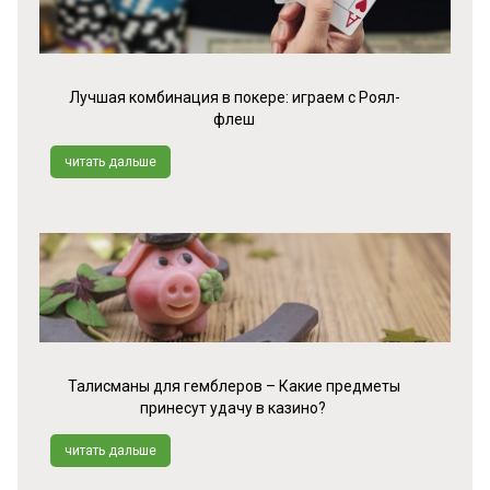
Лучшая комбинация в покере: играем с Роял-
флеш
читать дальше
Талисманы для гемблеров – Какие предметы
принесут удачу в казино?
читать дальше