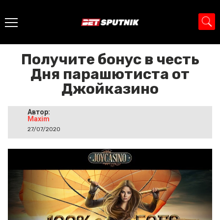
Главная
>
Промо
>
Получите бонус в честь Дня парашютиста от
Джойказино
Получите бонус в честь
Дня парашютиста от
Джойказино
Автор:
Maxim
27/07/2020