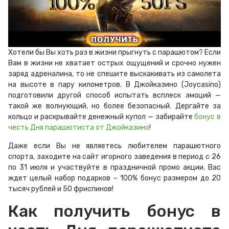
Хотели бы Вы хоть раз в жизни прыгнуть с парашютом? Если
Вам в жизни не хватает острых ощущений и срочно нужен
заряд адреналина, то не спешите выскакивать из самолета
на высоте в пару километров. В Джойказино (Joycasino)
подготовили другой способ испытать всплеск эмоций —
такой же волнующий, но более безопасный. Дергайте за
кольцо и раскрывайте денежный купол — забирайте
бонус в
честь Дня парашютиста от Джойказино
!
Даже если Вы не являетесь любителем парашютного
спорта, заходите на сайт игорного заведения в период с 26
по 31 июля и участвуйте в праздничной промо акции. Вас
ждет целый набор подарков – 100% бонус размером до 20
тысяч рублей и 50 фриспинов!
Как получить бонус в