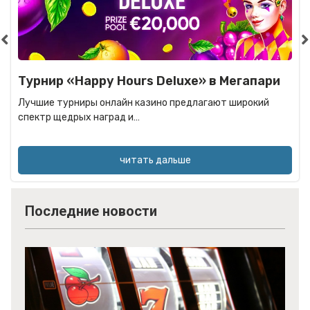
Турнир «Happy Hours Deluxe» в Мегапари
Лучшие турниры онлайн казино предлагают широкий
спектр щедрых наград и…
читать дальше
Последние новости