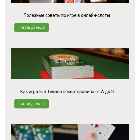
Полезные советы по игре в онлайн-слоты
читать дальше
Как играть в Текила покер: правила от А до Я
читать дальше