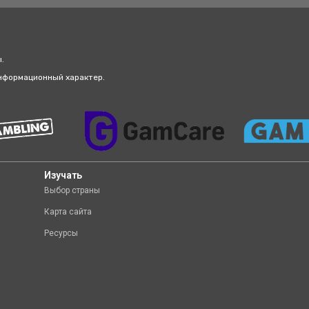
.
информационный характер.
Изучать
Выбор страны
Карта сайта
Ресурсы