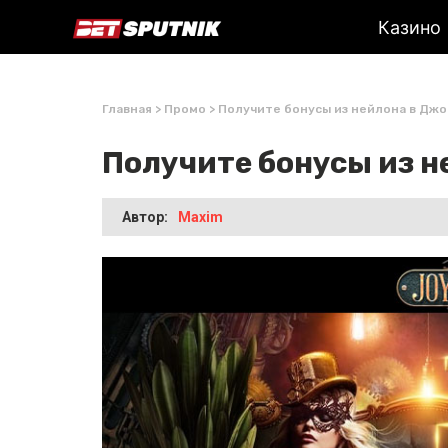
Казино
Главная
>
Промо
>
Получите бонусы из нейлона в Дж
Получите бонусы из 
Автор:
Maxim