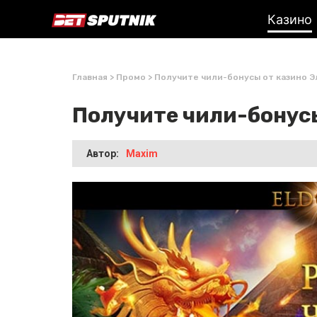
Казино
Главная
>
Промо
>
Получите чили-бонусы от казино 
Получите чили-бонус
Автор:
Maxim