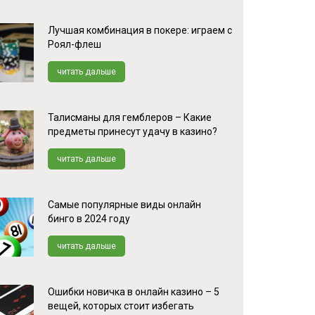
Лучшая комбинация в покере: играем с
Роял-флеш
читать дальше
Талисманы для гемблеров – Какие
предметы принесут удачу в казино?
читать дальше
Самые популярные виды онлайн
бинго в 2024 году
читать дальше
Ошибки новичка в онлайн казино – 5
вещей, которых стоит избегать