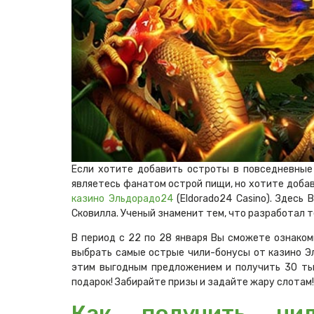
Если хотите добавить остроты в повседневные 
являетесь фанатом острой пищи, но хотите добав
казино Эльдорадо24
(Eldorado24 Casino). Здесь
Сковилла. Ученый знаменит тем, что разработал 
В период с 22 по 28 января Вы сможете ознако
выбрать самые острые чили-бонусы от казино Э
этим выгодным предложением и получить 30 ты
подарок! Забирайте призы и задайте жару слотам!
Как получить чи