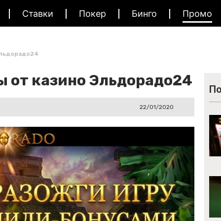
Ставки
Покер
Бинго
Промо
Эльдорадо24
ы от казино Эльдорадо24
По
22/01/2020