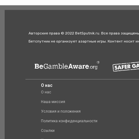
Авторские права © 2022 BetSputnik.ru. Все права защищены
Бетспутник не организует азартные игры. Контент носит 
O нас
О нас
Наша миссия
Условия и положения
Политика конфиденциальности
Ссылки