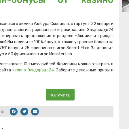
канского химика Уилбура Сковилла, стартует 22 января и
иод все зарегистрированные игроки казино Эльдорадо24
активировать предложение в разделе «Акции» и трижды
лей Вы получите 100% бонус, а также утроение баллов на
5% бонус и 25 фриспинов в игре Secret Elixir. За депозит
с и 50 фриспинов в игре Monster Lab.
составляет 10 тысяч рублей. Фриспины можно отыграть в
 сайта
казино Эльдорадо24
. Заберите денежные призы и
получить
я: