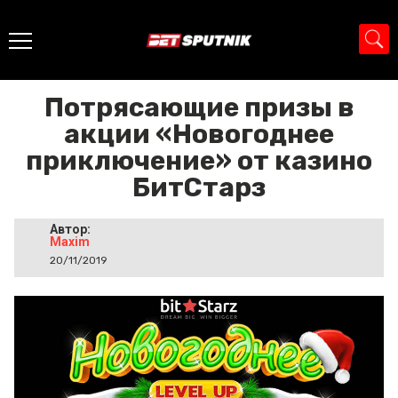
Главная
>
Промо
>
Потрясающие призы в акции «Новогоднее
приключение» от казино БитСтарз
Потрясающие призы в
акции «Новогоднее
приключение» от казино
БитСтарз
Автор:
Maxim
20/11/2019