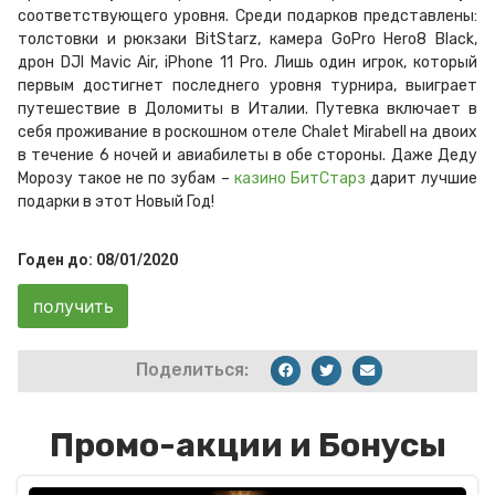
соответствующего уровня. Среди подарков представлены:
толстовки и рюкзаки BitStarz, камера GoPro Hero8 Black,
дрон DJI Mavic Air, iPhone 11 Pro. Лишь один игрок, который
первым достигнет последнего уровня турнира, выиграет
путешествие в Доломиты в Италии. Путевка включает в
себя проживание в роскошном отеле Chalet Mirabell на двоих
в течение 6 ночей и авиабилеты в обе стороны. Даже Деду
Морозу такое не по зубам –
казино БитСтарз
дарит лучшие
подарки в этот Новый Год!
Годен до: 08/01/2020
получить
Поделиться:
Промо-акции и Бонусы