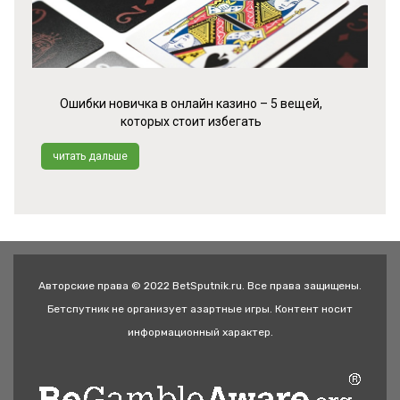
Ошибки новичка в онлайн казино – 5 вещей,
которых стоит избегать
читать дальше
Авторские права © 2022 BetSputnik.ru. Все права защищены.
Бетспутник не организует азартные игры. Контент носит
информационный характер.