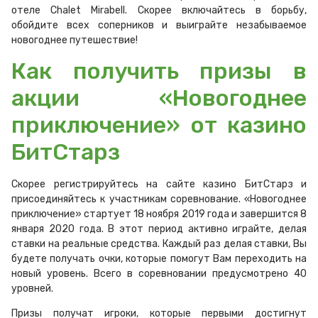
отеле Chalet Mirabell. Скорее включайтесь в борьбу,
обойдите всех соперников и выиграйте незабываемое
новогоднее путешествие!
Как получить призы в
акции «Новогоднее
приключение» от казино
БитСтарз
Скорее регистрируйтесь на сайте казино БитСтарз и
присоединяйтесь к участникам соревнование. «Новогоднее
приключение» стартует 18 ноября 2019 года и завершится 8
января 2020 года. В этот период активно играйте, делая
ставки на реальные средства. Каждый раз делая ставки, Вы
будете получать очки, которые помогут Вам переходить на
новый уровень. Всего в соревновании предусмотрено 40
уровней.
Призы получат игроки, которые первыми достигнут