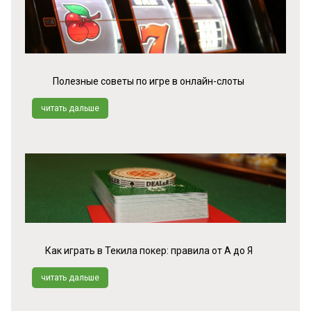
Полезные советы по игре в онлайн-слоты
читать дальше
Как играть в Текила покер: правила от А до Я
читать дальше