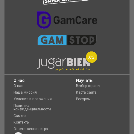
O нас
Изучать
О нас
Выбор страны
Наша миссия
Карта сайта
Условия и положения
Ресурсы
Политика
конфиденциальности
Ссылки
Контакты
Ответственная игра