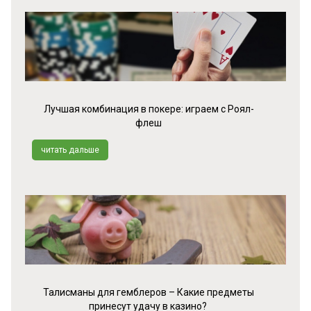
Лучшая комбинация в покере: играем с Роял-
флеш
читать дальше
Талисманы для гемблеров – Какие предметы
принесут удачу в казино?