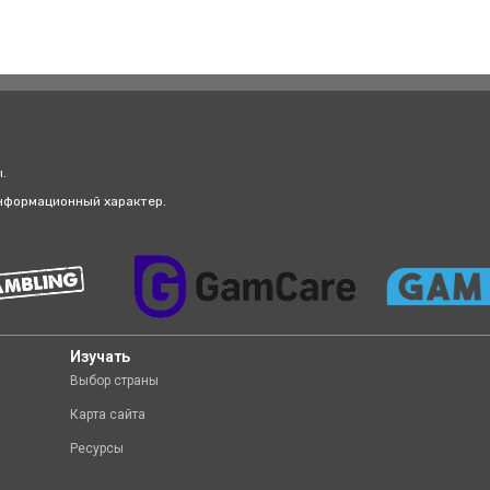
.
информационный характер.
Изучать
Выбор страны
Карта сайта
Ресурсы