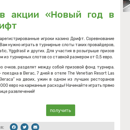
 в акции «Новый год в
рифт
зарегистрированные игроки казино Дрифт. Соревнование
д Вам нужно играть в турнирные слоты таких провайдеров,
matic, Yggdrasil и других. Для участия в розыгрыше призов
м из турнирных слотов со ставкой размером от 0,5 евро.
о очков, разделят между собой призовой фонд турнира.
поездка в Вегас, 7 дней в отеле The Venetian Resort Las
 Вегаса” на двоих, ужин в одном из лучших ресторанов
 и 2000 евро на карманные расходы! Начинайте играть прямо
лице развлечений!
получить
я: