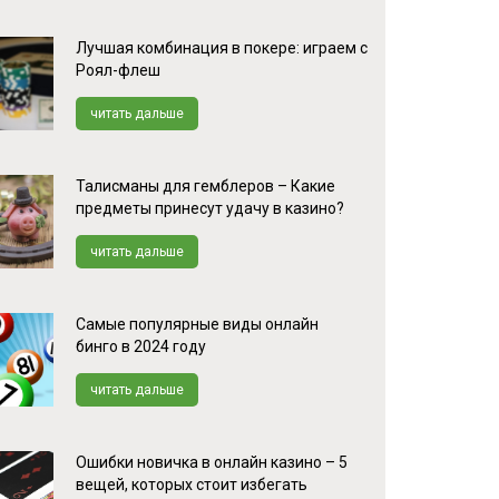
Лучшая комбинация в покере: играем с
Роял-флеш
читать дальше
Талисманы для гемблеров – Какие
предметы принесут удачу в казино?
читать дальше
Самые популярные виды онлайн
бинго в 2024 году
читать дальше
Ошибки новичка в онлайн казино – 5
вещей, которых стоит избегать