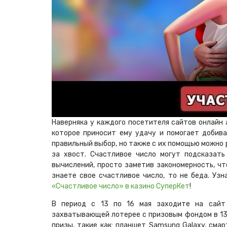
Наверняка у каждого посетителя сайтов онлайн а
которое приносит ему удачу и помогает добива
правильный выбор, но также с их помощью можно 
за хвост. Счастливое число могут подсказать
вычислений, просто заметив закономерность, чт
знаете свое счастливое число, то не беда. Узн
«Счастливое число» в казино СуперКет
!
В период с 13 по 16 мая заходите на сайт 
захватывающей лотерее с призовым фондом в 13
призы, такие как: планшет Samsung Galaxy, сма