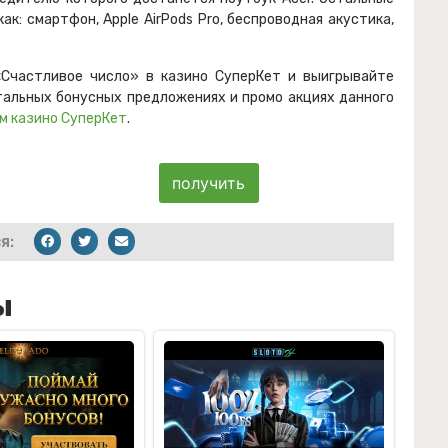
ак: смартфон, Apple AirPods Pro, беспроводная акустика,
«Счастливое число» в казино СуперКет и выигрывайте
стальных бонусных предложениях и промо акциях данного
м казино СуперКет
.
получить
я:
ы