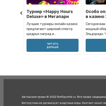
Турнир «Happy Hours
Особо опасные бону
Deluxe» в Мегапари
в казино Эльдорадо
Лучшие турниры онлайн казино
Сегодня вам пригодится сам
предлагают широкий спектр
мощный оберег из клуба
щедрых наград и…
Эльдорадо. Чтобы…
читать
читать
дальше
дальше
Авторские права © 2022 BetSputnik.ru. Все права защищены
Бетспутник не организует азартные игры. Контент носит 