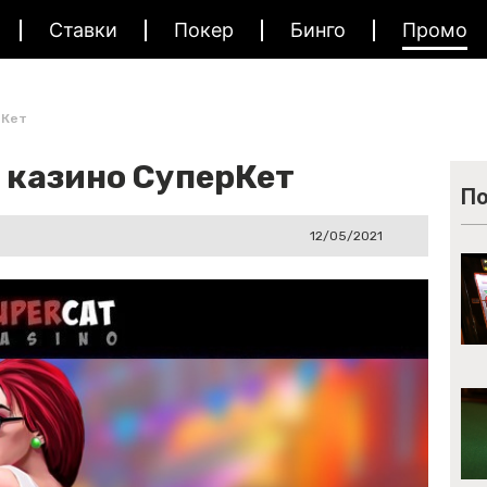
Ставки
Покер
Бинго
Промо
рКет
 казино СуперКет
По
12/05/2021