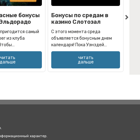
сы
Бонусы по средам в
Бонусный черв
казино Слотозал
Джойказино
ый
С этого момента среда
Советскому червонц
объявляется бонусным днем
исполняется 101 год.
календаря! Пока Уэнздей…
отличный повод для 
читать
читать
дальше
дальше
.
информационный характер.