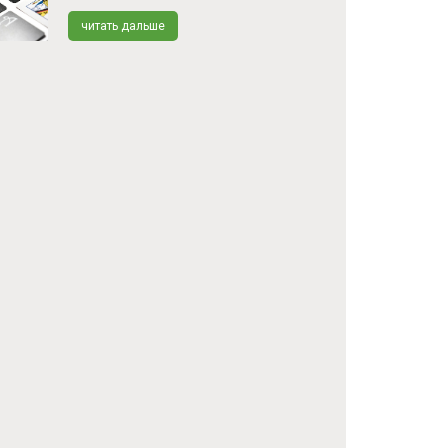
читать дальше