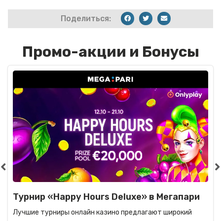
Поделиться:
Промо-акции и Бонусы
Турнир «Happy Hours Deluxe» в Мегапари
Лучшие турниры онлайн казино предлагают широкий