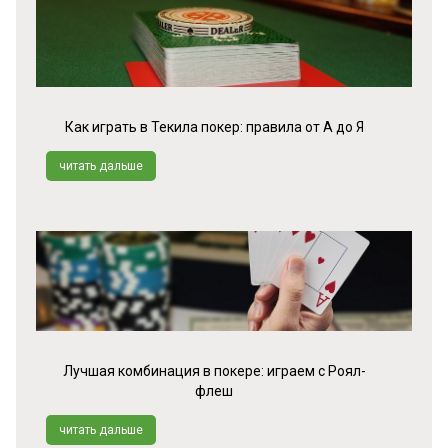
Как играть в Текила покер: правила от А до Я
читать дальше
Лучшая комбинация в покере: играем с Роял-
флеш
читать дальше