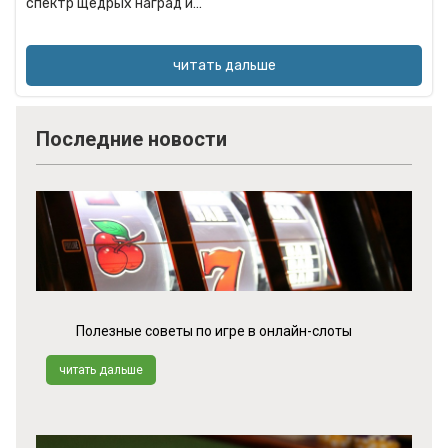
спектр щедрых наград и…
читать дальше
Последние новости
Полезные советы по игре в онлайн-слоты
читать дальше