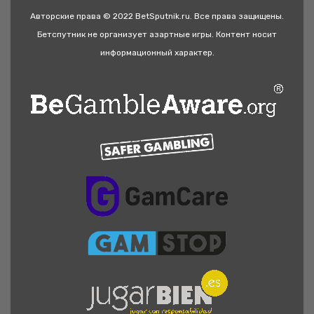
Авторские права © 2022 BetSputnik.ru. Все права защищены.
Бетспутник не организует азартные игры. Контент носит
информационный характер.