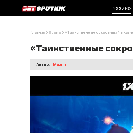
Казино
Главная
>
Промо
>
«Таинственные сокровища» в кази
«Таинственные сокро
Автор:
Maxim