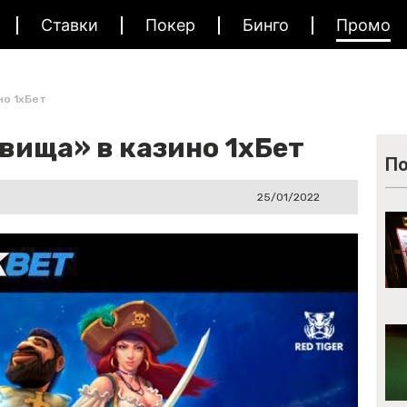
Ставки
Покер
Бинго
Промо
но 1хБет
вища» в казино 1хБет
По
25/01/2022