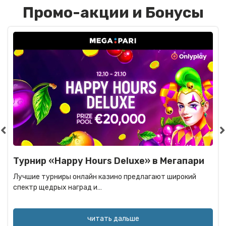
Промо-акции и Бонусы
Турнир «Happy Hours Deluxe» в Мегапари
Лучшие турниры онлайн казино предлагают широкий
спектр щедрых наград и…
читать дальше