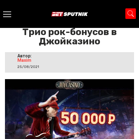
Главная
>
Промо
>
Трио рок-бонусов в Джойказино
Трио рок-бонусов в
Джойказино
Автор:
Maxim
25/08/2021