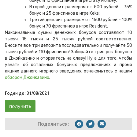
бонус и 15 фриспинов в игре Crazy Monkey;
Второй депозит размером от 500 рублей – 75%
бонус и 25 фриспинов в игре Keks;
Третий депозит размером от 1500 рублей – 100%
бонус и 70 фриспинов в игре Resident.
Максимальные суммы денежных бонусов составляют 10
тысяч, 15 тысяч и 25 тысяч рублей соответственно.
Вносите все три депозита последовательно и получайте 50
тысяч рублей и 110 фриспинов! Забирайте трио рок-бонусов
в Джойказино и оторвитесь на славу! Ну а для того, чтобы
узнать об остальных бонусных предложениях и промо
акциях данного игорного заведения, ознакомьтесь с нашим
обзором Джойказино
.
Годен до: 31/08/2021
получить
Поделиться: