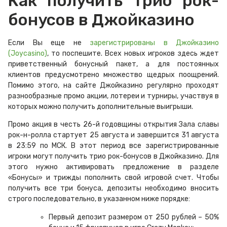
Как получить трио рок-
бонусов в Джойказино
Если Вы еще не
зарегистрированы в Джойказино
(Joycasino)
, то поспешите. Всех новых игроков здесь ждет
приветственный бонусный пакет, а для постоянных
клиентов предусмотрено множество щедрых поощрений.
Помимо этого, на сайте Джойказино регулярно проходят
разнообразные промо акции, лотереи и турниры, участвуя в
которых можно получить дополнительные выигрыши.
Промо акция в честь 26-й годовщины открытия Зала славы
рок-н-ролла стартует 25 августа и завершится 31 августа
в 23:59 по МСК. В этот период все зарегистрированные
игроки могут получить трио рок-бонусов в Джойказино. Для
этого нужно активировать предложение в разделе
«Бонусы» и трижды пополнить свой игровой счет. Чтобы
получить все три бонуса, депозиты необходимо вносить
строго последовательно, в указанном ниже порядке:
Первый депозит размером от 250 рублей – 50%