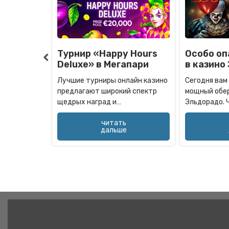
в казино
Турнир «Happy Hours
Особо оп
с
Deluxe» в Мегапари
в казино
аны выходит
Лучшие турниры онлайн казино
Сегодня вам
ой сезон
предлагают широкий спектр
мощный обер
щедрых наград и…
Эльдорадо.
читать
дальше