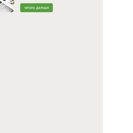
читать дальше