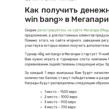
Как получить денежн
win bang» в Мегапари
Скорее
регистрируйтесь на сайте Мегапари (Mega
предложение, а для постоянных клиентов предус
Помимо этого, на сайте игорного заведения рег
участвуя в которых можно получить дополнитель
Турнир «Big win bang» в Мегапари стартует 11 ноя
Вам нужно играть в турнирные слоты компании M
соревновании задействованы следующие игры: Spirit
За каждый 1 евро выигрыша Вам будет начислен
количество баллов, станут победителями и разде
Награды будут распределены следующим образом
1 место – 1500 евро
2 место – 1000 евро
3 место – 900 евро
4 место – 700 евро