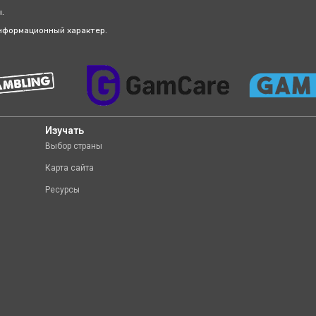
.
информационный характер.
Изучать
Выбор страны
Карта сайта
Ресурсы