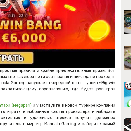
 простые правила и крайне привлекательные призы. Вот
ых игр так любят эти состязания и никогда не проходят
ncala Gaming запускает очередной слот-турнир «Big win
 захватывающему соревнованию, где будет разыгран
пари (Megapari)
и участвуйте в новом турнире компании
это играть в избранные слоты провайдера и набирать
 активных и удачливых игроков получат денежное
огрузитесь в мир игр Mancala Gaming и заберите самый