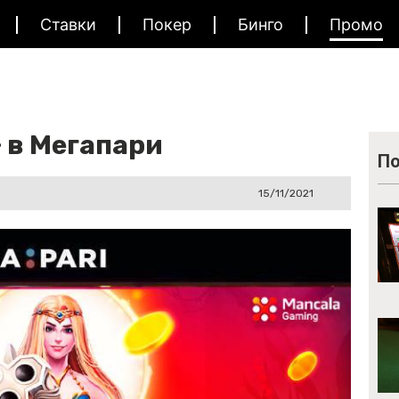
Ставки
Покер
Бинго
Промо
» в Мегапари
По
15/11/2021