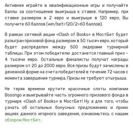
Активнее играйте в квалификационные игры и получайте
баллы за соотношение выигрыша к ставке. Например, при
ставке размером в 2 евро и выигрыше в 120 евро, Вы
получите 60 баллов (win/bet=120/2=60 баллов).
В рамках сетевой акции «Clash of Books» в МостБет будет
разыгран призовой фонд размером в 50 тысяч евро, который
будет распределен между 500 лидерами турнирной
таблицы. При этом победителю достанется главный приз –
4 тысячи евро. Остальные финалисты получат награды
размером от 20 до 2000 евро. Все призы будут зачислены в
денежной форме на счета победителей в течение 72 часов с
момента завершения турнира. Призы не требуют отыгрыша.
Не теряя времени крутите красочные слоты компании
Booongo и выигрывайте часть огромного призового фонда в
турнире «Clash of Books» в МостБет! Ну а для того, чтобы
узнать об остальных бонусных предложениях и промо
акциях данного игорного заведения, ознакомьтесь с нашим
обзором МостБет
.