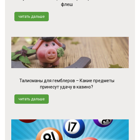
флеш
читать дальше
Талисманы для гемблеров – Какие предметы
принесут удачу в казино?
читать дальше