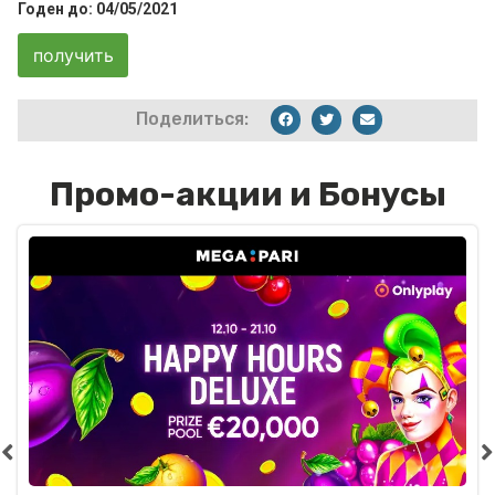
Годен до: 04/05/2021
получить
Поделиться:
Промо-акции и Бонусы