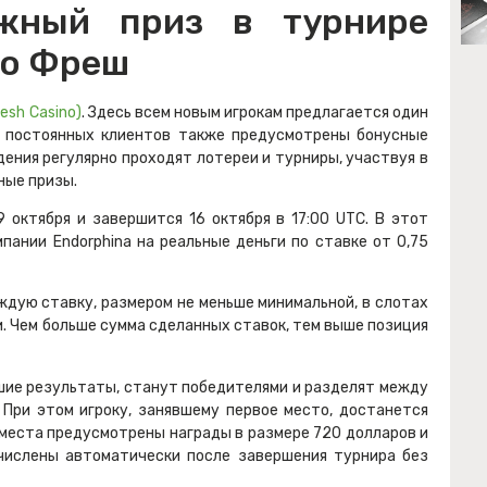
ежный приз в турнире
но Фреш
esh Casino)
. Здесь всем новым игрокам предлагается один
я постоянных клиентов также предусмотрены бонусные
дения регулярно проходят лотереи и турниры, участвуя в
ные призы.
 октября и завершится 16 октября в 17:00 UTC. В этот
пании Endorphina на реальные деньги по ставке от 0,75
ждую ставку, размером не меньше минимальной, в слотах
. Чем больше сумма сделанных ставок, тем выше позиция
шие результаты, станут победителями и разделят между
 При этом игроку, занявшему первое место, достанется
е места предусмотрены награды в размере 720 долларов и
числены автоматически после завершения турнира без