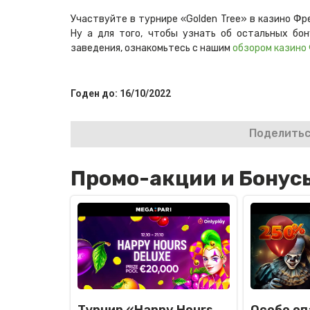
Участвуйте в турнире «Golden Tree» в казино Фр
Ну а для того, чтобы узнать об остальных бо
заведения, ознакомьтесь с нашим
обзором казино
Годен до: 16/10/2022
Поделитьс
Промо-акции и Бонус