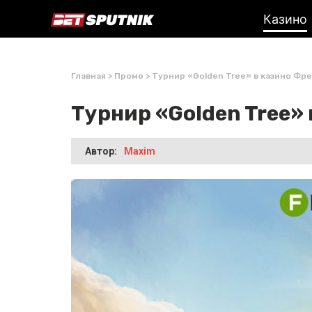
Казино
Главная
>
Промо
>
Турнир «Golden Tree» в казино Фр
Турнир «Golden Tree»
Автор:
Maxim