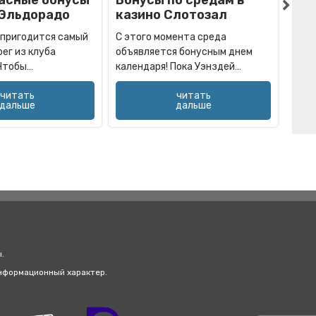
онусы по средам в
Бонусный червонец в
азино Слотозал
Джойказино
этого момента среда
Советскому червонцу
ъявляется бонусным днем
исполняется 101 год. Это
лендаря! Пока Уэнздей…
отличный повод для всех…
читать
читать
дальше
дальше
.
информационный характер.