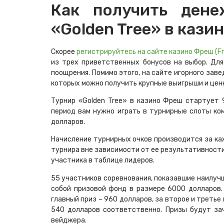
Как получить ден
«Golden Tree» в кази
Скорее
регистрируйтесь на сайте казино Фреш (Fr
из трех приветственных бонусов на выбор. Дл
поощрения. Помимо этого, на сайте игорного заве
которых можно получить крупные выигрыши и цен
Турнир «Golden Tree» в казино Фреш стартует 9
период вам нужно играть в турнирные слоты ком
долларов.
Начисление турнирных очков производится за ка
турнира вне зависимости от ее результативности
участника в таблице лидеров.
55 участников соревнования, показавшие наилуч
собой призовой фонд в размере 6000 долларов.
главный приз – 960 долларов, за второе и треть
540 долларов соответственно. Призы будут за
вейджера.