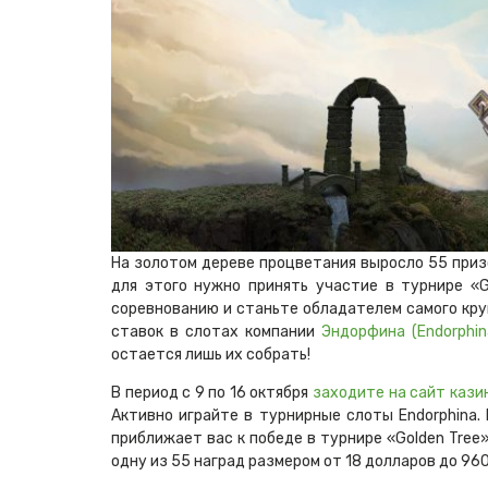
На золотом дереве процветания выросло 55 приз
для этого нужно принять участие в турнире «G
соревнованию и станьте обладателем самого кру
ставок в слотах компании
Эндорфина (Endorphin
остается лишь их собрать!
В период с 9 по 16 октября
заходите на сайт казин
Активно играйте в турнирные слоты Endorphina.
приближает вас к победе в турнире «Golden Tree
одну из 55 наград размером от 18 долларов до 96