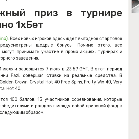
ежный приз в турнире
ино 1хБет
ino)
. Всех новых игроков здесь ждет выгодное стартовое
предусмотрены щедрые бонусы. Помимо этого, все
 могут принимать участие в промо акциях, турнирах и
горного заведения.
1 июля и завершится 7 июля в 23:59 GMT. В этот период
нии Fazi, совершая ставки на реальные средства. В
en Crown, Crystal Hot 40 Free Spins, Fruity Win 40, Very
tal Hot 40.
тся 100 баллов. 15 участников соревнования, которые
 победителями и разделят между собой призовой фонд в
 следующим образом: