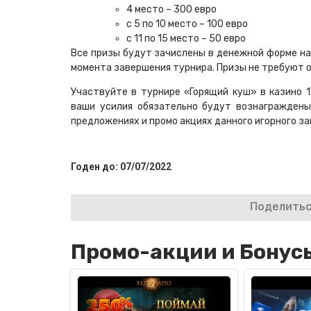
4 место – 300 евро
с 5 по 10 место – 100 евро
с 11 по 15 место – 50 евро
Все призы будут зачислены в денежной форме на 
момента завершения турнира. Призы не требуют 
Участвуйте в турнире «Горящий куш» в казино 1
ваши усилия обязательно будут вознаграждены
предложениях и промо акциях данного игорного з
Годен до: 07/07/2022
Поделитьс
Промо-акции и Бонус