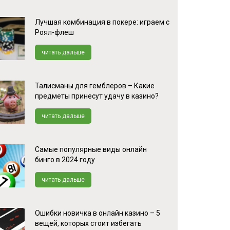
Лучшая комбинация в покере: играем с
Роял-флеш
читать дальше
Талисманы для гемблеров – Какие
предметы принесут удачу в казино?
читать дальше
Самые популярные виды онлайн
бинго в 2024 году
читать дальше
Ошибки новичка в онлайн казино – 5
вещей, которых стоит избегать