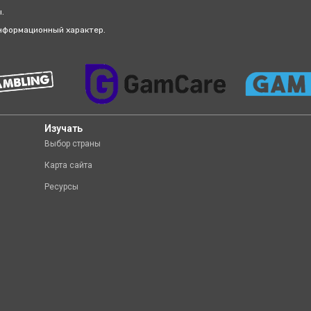
.
информационный характер.
Изучать
Выбор страны
Карта сайта
Ресурсы