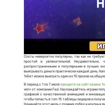
Слоты невероятно популярны, так как не требую
простой и увлекательной. Неудивительно,
распространенными и популярными в лучших онл
выигрывать деньги практически каждый день. Нап
1хБет можно выиграть один из 15 призов на общую
В период с 1 по 7 июля
заходите на сайт казино 1х
win» от компании Fazi. Наслаждайтесь играми по
графикой с качественной анимацией и инноваци
чтобы попасть в топ-15 таблицы лидеров и получи
Начинайте этот июль с громких побед и крупных 