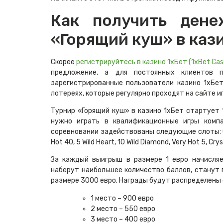
Как получить ден
«Горящий куш» в каз
Скорее
регистрируйтесь в казино 1хБет (1xBet Cas
предложение, а для постоянных клиентов 
зарегистрированные пользователи казино 1хБет
лотереях, которые регулярно проходят на сайте и
Турнир «Горящий куш» в казино 1хБет стартует 
нужно играть в квалификационные игры компа
соревновании задействованы следующие слоты: Gold
Hot 40, 5 Wild Heart, 10 Wild Diamond, Very Hot 5, Crys
За каждый выигрыш в размере 1 евро начисляе
наберут наибольшее количество баллов, станут
размере 3000 евро. Награды будут распределены
1 место – 900 евро
2 место – 550 евро
3 место – 400 евро