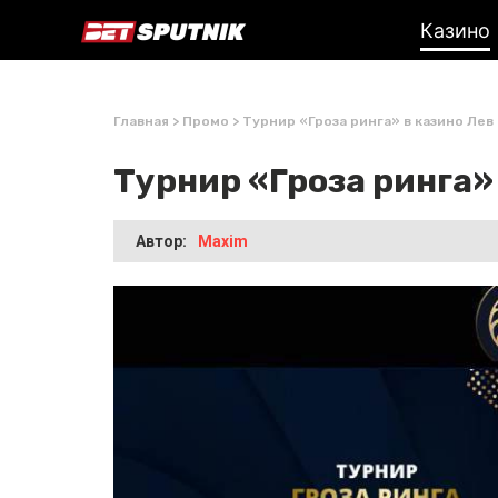
Казино
Главная
>
Промо
>
Турнир «Гроза ринга» в казино Лев
Турнир «Гроза ринга»
Автор:
Maxim