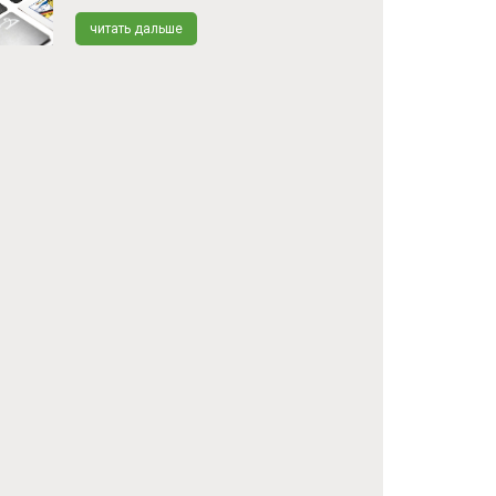
читать дальше