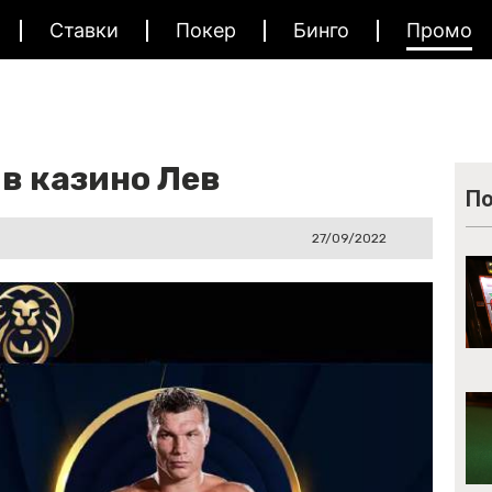
Ставки
Покер
Бинго
Промо
 в казино Лев
По
27/09/2022