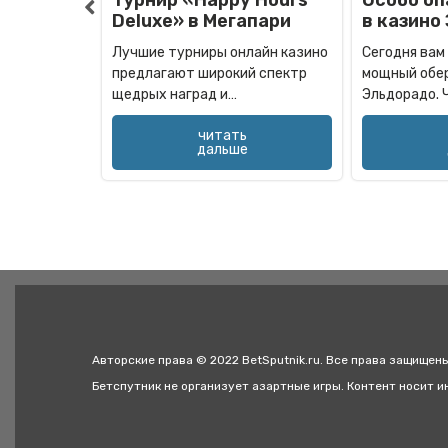
appy Hours
Особо опасные бонусы
Бону
 Мегапари
в казино Эльдорадо
кази
ры онлайн казино
Сегодня вам пригодится самый
С это
ирокий спектр
мощный оберег из клуба
объяв
д и…
Эльдорадо. Чтобы…
кален
итать
читать
альше
дальше
Авторские права © 2022 BetSputnik.ru. Все права защищены
Бетспутник не организует азартные игры. Контент носит 