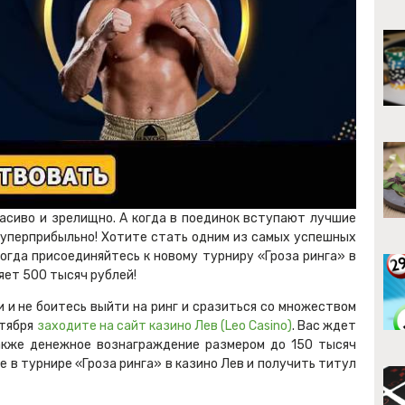
расиво и зрелищно. А когда в поединок вступают лучшие
 суперприбыльно! Хотите стать одним из самых успешных
огда присоединяйтесь к новому турниру «Гроза ринга» в
яет 500 тысяч рублей!
 и не боитесь выйти на ринг и сразиться со множеством
ктября
заходите на сайт казино Лев (Leo Casino)
. Вас ждет
также денежное вознаграждение размером до 150 тысяч
 в турнире «Гроза ринга» в казино Лев и получить титул