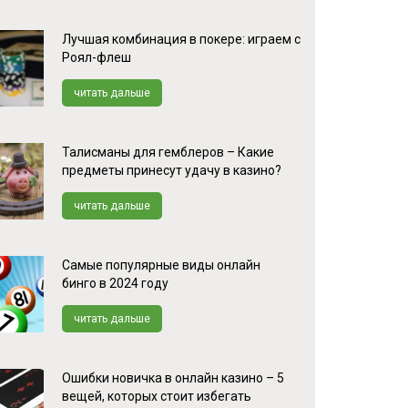
Лучшая комбинация в покере: играем с
Роял-флеш
читать дальше
Талисманы для гемблеров – Какие
предметы принесут удачу в казино?
читать дальше
Самые популярные виды онлайн
бинго в 2024 году
читать дальше
Ошибки новичка в онлайн казино – 5
вещей, которых стоит избегать