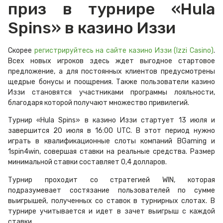
приз в турнире «Hula
Spins» в казино Иззи
Скорее
регистрируйтесь на сайте казино Иззи (Izzi Casino)
.
Всех новых игроков здесь ждет выгодное стартовое
предложение, а для постоянных клиентов предусмотрены
щедрые бонусы и поощрения. Также пользователи казино
Иззи становятся участниками программы лояльности,
благодаря которой получают множество привилегий.
Турнир «Hula Spins» в казино Иззи стартует 13 июля и
завершится 20 июля в 16:00 UTC. В этот период нужно
играть в квалификационные слоты компаний BGaming и
1spin4win, совершая ставки на реальные средства. Размер
минимальной ставки составляет 0,4 долларов.
Турнир проходит со стратегией WIN, которая
подразумевает состязание пользователей по сумме
выигрышей, полученных со ставок в турнирных слотах. В
турнире учитывается и идет в зачет выигрыш с каждой
ставки.