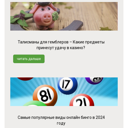
Талисманы для гемблеров – Какие предметы
принесут удачу в казино?
читать дальше
Самые популярные виды онлайн бинго в 2024
году