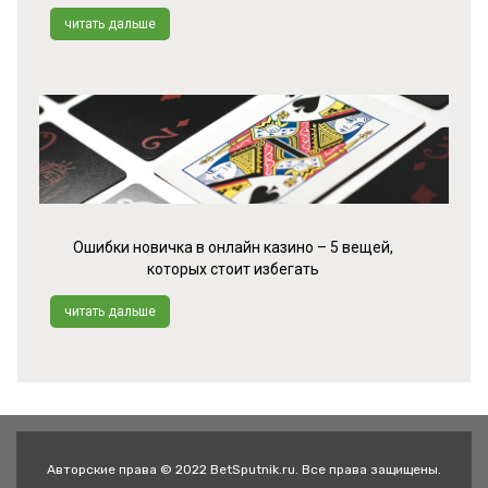
читать дальше
Ошибки новичка в онлайн казино – 5 вещей,
которых стоит избегать
читать дальше
Авторские права © 2022 BetSputnik.ru. Все права защищены.