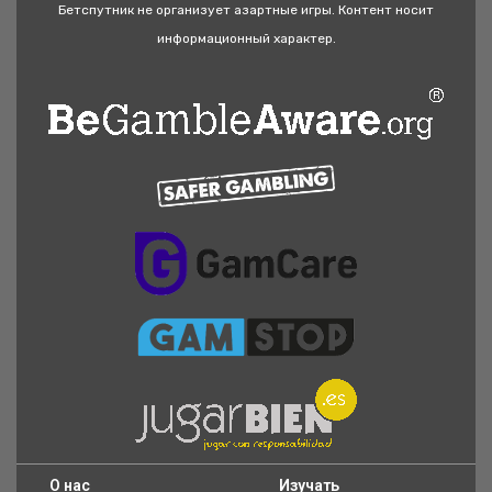
Бетспутник не организует азартные игры. Контент носит
информационный характер.
O нас
Изучать