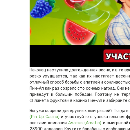
Наконец наступила долгожданная весна, и в то в
резко ухудшается, так как их настигает весен
отличный способ борьбы с апатией и сонливостью
Пин-Ап как раз созрело сто сочных наград. Они н
приведут к большим победам. Поэтому не тер
«Планета фруктов» в казино Пин-Ап и забирайте 
Вы уже созрели для крупных выигрышей? Тогда в 
(Pin-Up Casino)
и участвуйте в увлекательном ф
слотами компании
Аматик (Amatic)
и выигрывайт
23900 долларов. Крутите барабаны с изображени