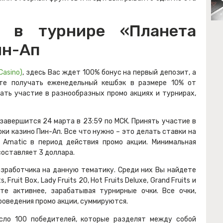
з в турнире «Планета
ин-Ап
Casino)
, здесь Вас ждет 100% бонус на первый депозит, а
те получать еженедельный кешбэк в размере 10% от
ать участие в разнообразных промо акциях и турнирах,
завершится 24 марта в 23:59 по МСК. Принять участие в
ки казино Пин-Ап. Все что нужно – это делать ставки на
 Amatic в период действия промо акции. Минимальная
оставляет 3 доллара.
зработчика на данную тематику. Среди них Вы найдете
s, Fruit Box, Lady Fruits 20, Hot Fruits Deluxe, Grand Fruits и
те активнее, зарабатывая турнирные очки. Все очки,
роведения промо акции, суммируются.
сло 100 победителей, которые разделят между собой