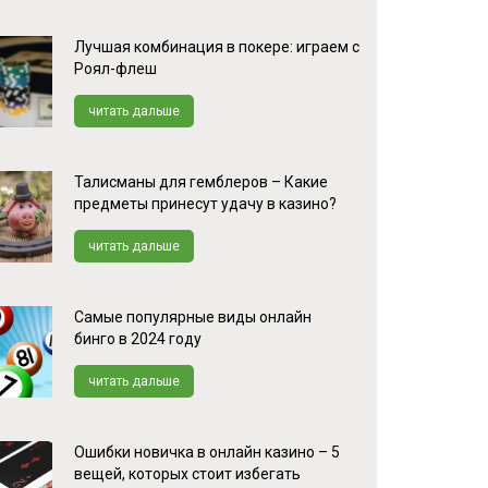
Лучшая комбинация в покере: играем с
Роял-флеш
читать дальше
Талисманы для гемблеров – Какие
предметы принесут удачу в казино?
читать дальше
Самые популярные виды онлайн
бинго в 2024 году
читать дальше
Ошибки новичка в онлайн казино – 5
вещей, которых стоит избегать