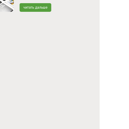
читать дальше