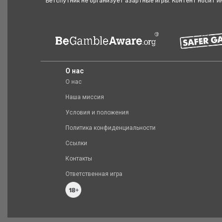
Бетспутник не организует азартные игры. Контент носит 
O нас
О нас
Наша миссия
Условия и положения
Политика конфиденциальности
Ссылки
Контакты
Ответственная игра