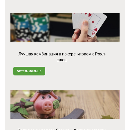
Лучшая комбинация в покере: играем с Роял-
флеш
читать дальше