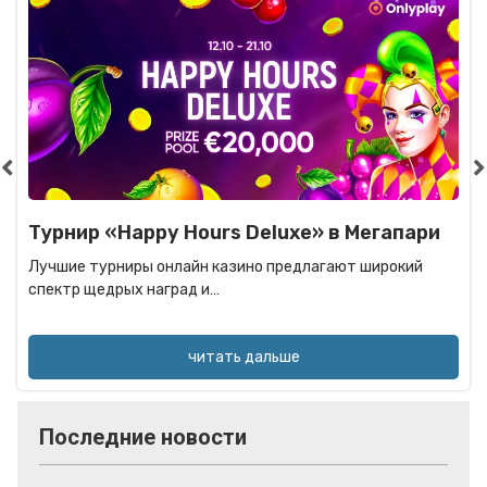
Турнир «Happy Hours Deluxe» в Мегапари
Лучшие турниры онлайн казино предлагают широкий
спектр щедрых наград и…
читать дальше
Последние новости