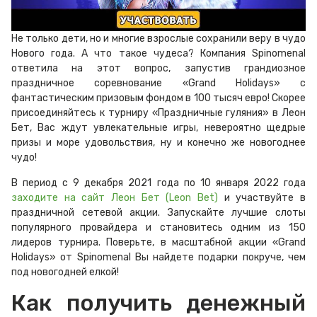
Не только дети, но и многие взрослые сохранили веру в чудо
Нового года. А что такое чудеса? Компания Spinomenal
ответила на этот вопрос, запустив грандиозное
праздничное соревнование «Grand Holidays» с
фантастическим призовым фондом в 100 тысяч евро! Скорее
присоединяйтесь к турниру «Праздничные гуляния» в Леон
Бет, Вас ждут увлекательные игры, невероятно щедрые
призы и море удовольствия, ну и конечно же новогоднее
чудо!
В период с 9 декабря 2021 года по 10 января 2022 года
заходите на сайт Леон Бет (Leon Bet)
и участвуйте в
праздничной сетевой акции. Запускайте лучшие слоты
популярного провайдера и становитесь одним из 150
лидеров турнира. Поверьте, в масштабной акции «Grand
Holidays» от Spinomenal Вы найдете подарки покруче, чем
под новогодней елкой!
Как получить денежный