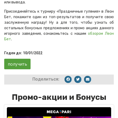
или вывода.
Присоединяйтесь к турниру «Праздничные гуляния» в Леон
Бет, покажите один из топ-результатов и получите свою
заслуженную награду! Ну а для того, чтобы узнать об
остальных бонусных предложениях и промо акциях данного
игорного заведения, ознакомьтесь с нашим
обзором Леон
Бет
.
Годен до: 10/01/2022
получить
Поделиться:
Промо-акции и Бонусы