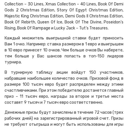
Collection – 30 Lines, Xmas Collection – 40 Lines, Book Of Demi
Gods 2 Christmas Edition, Story Of Egypt Christmas Edition,
Majestic King Christmas Edition, Demi Gods II Christmas Edition,
Book Of Rebirth, Queen Of Ice, Book Of The Divine, Poseidon’s
Rising, Book Of Rampage и Lucky Jack – Tut’s Treasures.
Каждый множитель выигрышной ставки будет приносить
Вам 1 очко. Например: ставка размером в 1 евро и выигрышем
в 10 евро принесет 10 очков. Чем больше очков Вы наберете,
тем больше у Вас шансов попасть в топ-150 лидеров
турнира.
В турнирную таблицу акции войдут 150 участников,
набравшие наибольшее количество очков. Призовой фонд в
размере 100 тысяч евро будет распределен между этими
счастливчиками. При этом победителю достанется главный
приз – 11 тысяч евро, награды за второе и третье места
составят 9 тысяч и 7 тысяч евро соответственно.
Денежные призы будут зачислены в течение 72 часов (трех
рабочих дней) на зарегистрированный игровой счет. Призы
не требуют отыгрыша и могут быть использованы для игры