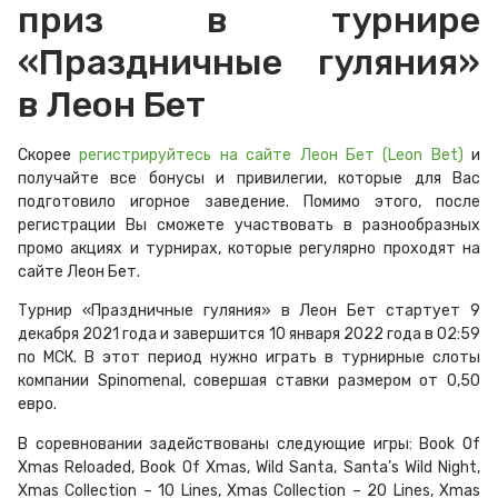
приз в турнире
«Праздничные гуляния»
в Леон Бет
Скорее
регистрируйтесь на сайте Леон Бет (Leon Bet)
и
получайте все бонусы и привилегии, которые для Вас
подготовило игорное заведение. Помимо этого, после
регистрации Вы сможете участвовать в разнообразных
промо акциях и турнирах, которые регулярно проходят на
сайте Леон Бет.
Турнир «Праздничные гуляния» в Леон Бет стартует 9
декабря 2021 года и завершится 10 января 2022 года в 02:59
по МСК. В этот период нужно играть в турнирные слоты
компании Spinomenal, совершая ставки размером от 0,50
евро.
В соревновании задействованы следующие игры: Book Of
Xmas Reloaded, Book Of Xmas, Wild Santa, Santa’s Wild Night,
Xmas Collection – 10 Lines, Xmas Collection – 20 Lines, Xmas