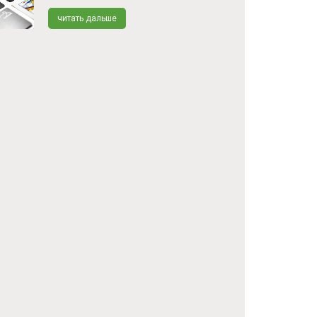
читать дальше