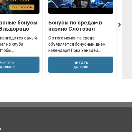
ы по средам в
Бонусный червонец в
но Слотозал
Джойказино
о момента среда
Советскому червонцу
яется бонусным днем
исполняется 101 год. Это
аря! Пока Уэнздей…
отличный повод для всех…
читать
читать
дальше
дальше
.