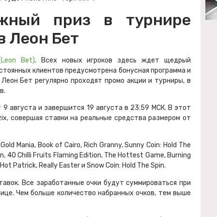
ежный приз в турнире
 Леон Бет
Leon Bet)
. Всех новых игроков здесь ждет щедрый
остоянных клиентов предусмотрена бонусная программа и
 Леон Бет регулярно проходят промо акции и турниры, в
в.
9 августа и завершится 19 августа в 23:59 МСК. В этот
ix, совершая ставки на реальные средства размером от
 Mania, Book of Cairo, Rich Granny, Sunny Coin: Hold The
on, 40 Chilli Fruits Flaming Edition, The Hottest Game, Burning
, Hot Patrick, Really Easter и Snow Coin: Hold The Spin.
ставок. Все заработанные очки будут суммироваться при
ице. Чем больше количество набранных очков, тем выше