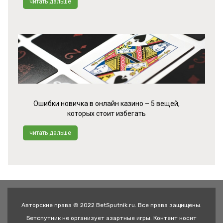
читать дальше
Ошибки новичка в онлайн казино – 5 вещей,
которых стоит избегать
читать дальше
Авторские права © 2022 BetSputnik.ru. Все права защищены.
Бетспутник не организует азартные игры. Контент носит