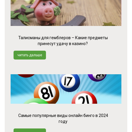
Талисманы для гемблеров – Какие предметы
принесут удачу в казино?
читать дальше
Самые популярные виды онлайн бинго в 2024
году