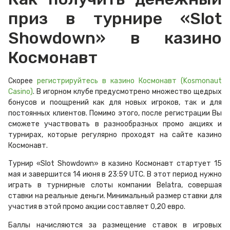
приз в турнире «Slot
Showdown» в казино
Космонавт
Скорее
регистрируйтесь в казино Космонавт (Kosmonaut
Casino)
. В игорном клубе предусмотрено множество щедрых
бонусов и поощрений как для новых игроков, так и для
постоянных клиентов. Помимо этого, после регистрации Вы
сможете участвовать в разнообразных промо акциях и
турнирах, которые регулярно проходят на сайте казино
Космонавт.
Турнир «Slot Showdown» в казино Космонавт стартует 15
мая и завершится 14 июня в 23:59 UTC. В этот период нужно
играть в турнирные слоты компании Belatra, совершая
ставки на реальные деньги. Минимальный размер ставки для
участия в этой промо акции составляет 0,20 евро.
Баллы начисляются за размещение ставок в игровых