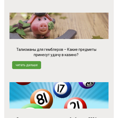
Талисманы для гемблеров – Какие предметы
принесут удачу в казино?
читать дальше