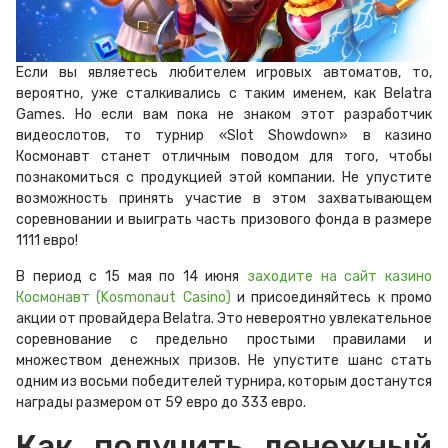
Если вы являетесь любителем игровых автоматов, то,
вероятно, уже сталкивались с таким именем, как Belatra
Games. Но если вам пока не знаком этот разработчик
видеослотов, то турнир «Slot Showdown» в казино
Космонавт станет отличным поводом для того, чтобы
познакомиться с продукцией этой компании. Не упустите
возможность принять участие в этом захватывающем
соревновании и выиграть часть призового фонда в размере
1111 евро!
В период с 15 мая по 14 июня
заходите на сайт казино
Космонавт (Kosmonaut Casino)
и присоединяйтесь к промо
акции от провайдера Belatra. Это невероятно увлекательное
соревнование с предельно простыми правилами и
множеством денежных призов. Не упустите шанс стать
одним из восьми победителей турнира, которым достанутся
награды размером от 59 евро до 333 евро.
Как получить денежный