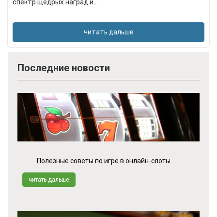
 наград и…
Сегодня вам приг
Эльдорадо. Чтоб
читать дальше
Последние новости
Полезные советы по игре в онлайн-слоты
читать дальше