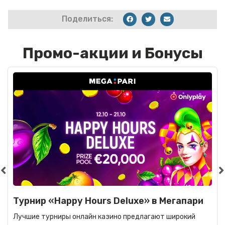
Поделиться:
Промо-акции и Бонусы
ppy Hours Deluxe» в Мегапари
Особо опасн
Эльдорадо
ры онлайн казино предлагают широкий