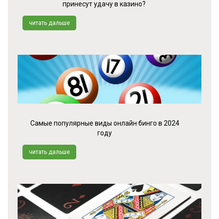
принесут удачу в казино?
читать дальше
Самые популярные виды онлайн бинго в 2024
году
читать дальше