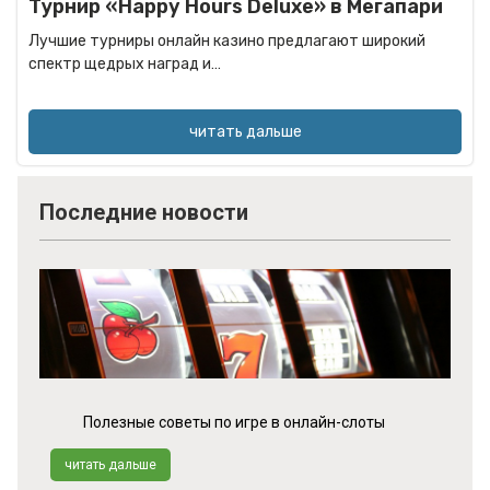
Турнир «Happy Hours Deluxe» в Мегапари
Лучшие турниры онлайн казино предлагают широкий
спектр щедрых наград и…
читать дальше
Последние новости
Полезные советы по игре в онлайн-слоты
читать дальше