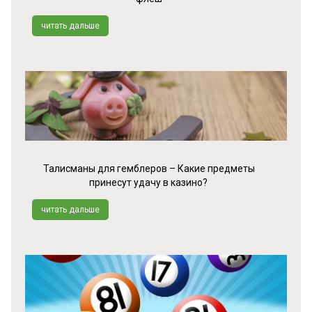
читать дальше
Талисманы для гемблеров – Какие предметы
принесут удачу в казино?
читать дальше