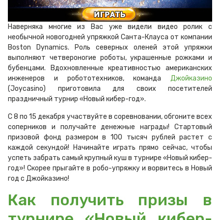
Наверняка многие из Вас уже видели видео ролик с
необычной новогодней упряжкой Санта-Клауса от компании
Boston Dynamics. Роль северных оленей этой упряжки
выполняют четвероногие роботы, украшенные рожками и
бубенцами. Вдохновленные креативностью американских
инженеров и робототехников, команда
Джойказино
(Joycasino) приготовила для своих посетителей
праздничный турнир «Новый кибер-год».
С 8 по 15 декабря участвуйте в соревновании, обгоните всех
соперников и получайте денежные награды! Стартовый
призовой фонд размером в 100 тысяч рублей растет с
каждой секундой! Начинайте играть прямо сейчас, чтобы
успеть забрать самый крупный куш в турнире «Новый кибер-
год»! Скорее прыгайте в робо-упряжку и ворвитесь в Новый
год с Джойказино!
Как получить призы в
турнире «Новый кибер-