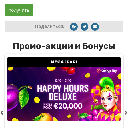
получить
Поделиться:
Промо-акции и Бонусы