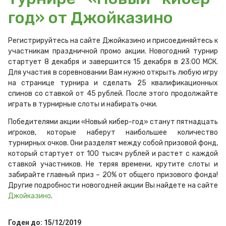
год» от Джойказино
Регистрируйтесь на сайте Джойказино и присоединяйтесь к
участникам праздничной промо акции. Новогодний турнир
стартует 8 декабря и завершится 15 декабря в 23:00 МСК.
Для участия в соревновании Вам нужно открыть любую игру
на странице турнира и сделать 25 квалификационных
спинов со ставкой от 45 рублей. После этого продолжайте
играть в турнирные слоты и набирать очки.
Победителями акции «Новый кибер-год» станут пятнадцать
игроков, которые наберут наибольшее количество
турнирных очков. Они разделят между собой призовой фонд,
который стартует от 100 тысяч рублей и растет с каждой
ставкой участников. Не теряя времени, крутите слоты и
забирайте главный приз – 20% от общего призового фонда!
Другие подробности новогодней акции Вы найдете на сайте
Джойказино
.
Годен до: 15/12/2019