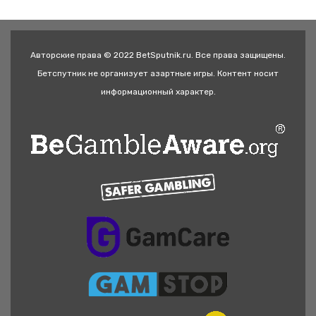
Авторские права © 2022 BetSputnik.ru. Все права защищены.
Бетспутник не организует азартные игры. Контент носит
информационный характер.